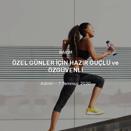
BAKIM
ÖZEL GÜNLER İÇİN HAZIR GÜÇLÜ ve
ÖZGÜVENLİ
Admin
-
1 Temmuz 2020