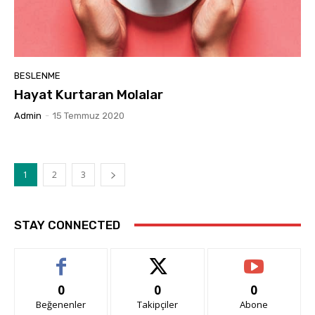
BESLENME
Hayat Kurtaran Molalar
Admin
-
15 Temmuz 2020
1
2
3
STAY CONNECTED
0
0
0
Beğenenler
Takipçiler
Abone