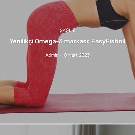
SAĞLIK
Yenilikçi Omega-3 markası: EasyFishoil
Admin
-
8 Mart 2023