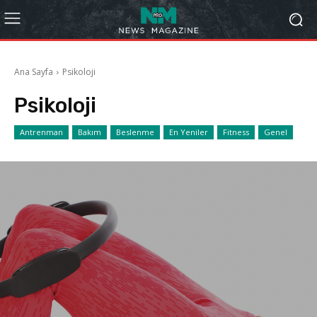
Ana Sayfa
Psikoloji
Psikoloji
Antrenman
Bakım
Beslenme
En Yeniler
Fitness
Genel