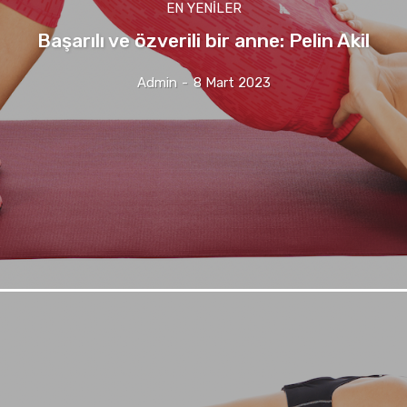
EN YENILER
Başarılı ve özverili bir anne: Pelin Akil
Admin
-
8 Mart 2023