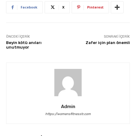
Facebook
X
Pinterest
ÖNCEKI İÇERIK
SONRAKI İÇERIK
Beyin kötü anıları
Zafer için plan önemli
unutmuyor
Admin
https://womensfitnesstr.com