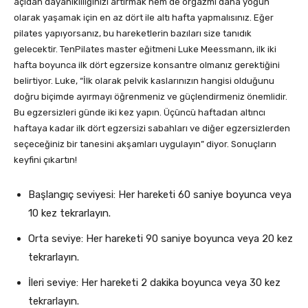
açıdan dayanıklılığınızı artırmak hem de orgazmı daha yoğun
olarak yaşamak için en az dört ile altı hafta yapmalısınız. Eğer
pilates yapıyorsanız, bu hareketlerin bazıları size tanıdık
gelecektir. TenPilates master eğitmeni Luke Meessmann, ilk iki
hafta boyunca ilk dört egzersize konsantre olmanız gerektiğini
belirtiyor. Luke, “İlk olarak pelvik kaslarınızın hangisi olduğunu
doğru biçimde ayırmayı öğrenmeniz ve güçlendirmeniz önemlidir.
Bu egzersizleri günde iki kez yapın. Üçüncü haftadan altıncı
haftaya kadar ilk dört egzersizi sabahları ve diğer egzersizlerden
seçeceğiniz bir tanesini akşamları uygulayın” diyor. Sonuçların
keyfini çıkartın!
Başlangıç seviyesi: Her hareketi 60 saniye boyunca veya
10 kez tekrarlayın.
Orta seviye: Her hareketi 90 saniye boyunca veya 20 kez
tekrarlayın.
İleri seviye: Her hareketi 2 dakika boyunca veya 30 kez
tekrarlayın.