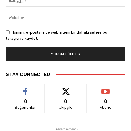
Pos
Web
Ismimi, e-postamı ve web sitemi bir dahaki sefere bu
tarayıcıya kaydet.
STAY CONNECTED
0
0
0
Beğenenler
Takipçiler
Abone
- Advertisement -