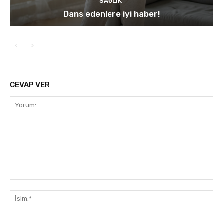
SAĞLIK
Dans edenlere iyi haber!
CEVAP VER
Yorum:
İsi
E-