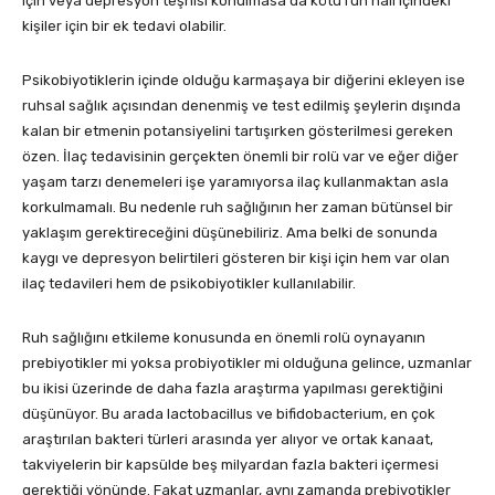
için veya depresyon teşhisi konulmasa da kötü ruh hali içindeki
kişiler için bir ek tedavi olabilir.
Psikobiyotiklerin içinde olduğu karmaşaya bir diğerini ekleyen ise
ruhsal sağlık açısından denenmiş ve test edilmiş şeylerin dışında
kalan bir etmenin potansiyelini tartışırken gösterilmesi gereken
özen. İlaç tedavisinin gerçekten önemli bir rolü var ve eğer diğer
yaşam tarzı denemeleri işe yaramıyorsa ilaç kullanmaktan asla
korkulmamalı. Bu nedenle ruh sağlığının her zaman bütünsel bir
yaklaşım gerektireceğini düşünebiliriz. Ama belki de sonunda
kaygı ve depresyon belirtileri gösteren bir kişi için hem var olan
ilaç tedavileri hem de psikobiyotikler kullanılabilir.
Ruh sağlığını etkileme konusunda en önemli rolü oynayanın
prebiyotikler mi yoksa probiyotikler mi olduğuna gelince, uzmanlar
bu ikisi üzerinde de daha fazla araştırma yapılması gerektiğini
düşünüyor. Bu arada lactobacillus ve bifidobacterium, en çok
araştırılan bakteri türleri arasında yer alıyor ve ortak kanaat,
takviyelerin bir kapsülde beş milyardan fazla bakteri içermesi
gerektiği yönünde. Fakat uzmanlar, aynı zamanda prebiyotikler