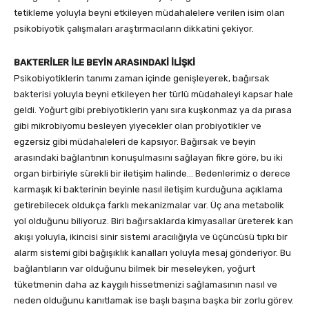
tetikleme yoluyla beyni etkileyen müdahalelere verilen isim olan
psikobiyotik çalışmaları araştırmacıların dikkatini çekiyor.
BAKTERİLER İLE BEYİN ARASINDAKİ İLİŞKİ
Psikobiyotiklerin tanımı zaman içinde genişleyerek, bağırsak
bakterisi yoluyla beyni etkileyen her türlü müdahaleyi kapsar hale
geldi. Yoğurt gibi prebiyotiklerin yanı sıra kuşkonmaz ya da pırasa
gibi mikrobiyomu besleyen yiyecekler olan probiyotikler ve
egzersiz gibi müdahaleleri de kapsıyor. Bağırsak ve beyin
arasındaki bağlantının konuşulmasını sağlayan fikre göre, bu iki
organ birbiriyle sürekli bir iletişim halinde… Bedenlerimiz o derece
karmaşık ki bakterinin beyinle nasıl iletişim kurduğuna açıklama
getirebilecek oldukça farklı mekanizmalar var. Üç ana metabolik
yol olduğunu biliyoruz. Biri bağırsaklarda kimyasallar üreterek kan
akışı yoluyla, ikincisi sinir sistemi aracılığıyla ve üçüncüsü tıpkı bir
alarm sistemi gibi bağışıklık kanalları yoluyla mesaj gönderiyor. Bu
bağlantıların var olduğunu bilmek bir meseleyken, yoğurt
tüketmenin daha az kaygılı hissetmenizi sağlamasının nasıl ve
neden olduğunu kanıtlamak ise başlı başına başka bir zorlu görev.