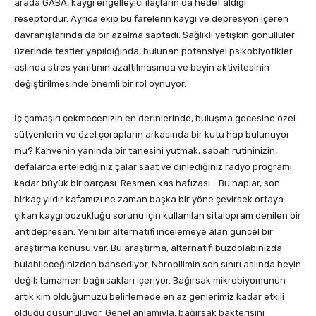
arada GABA, kaygı engelleyici ilaçların da hedef aldığı
reseptördür. Ayrıca ekip bu farelerin kaygı ve depresyon içeren
davranışlarında da bir azalma saptadı. Sağlıklı yetişkin gönüllüler
üzerinde testler yapıldığında, bulunan potansiyel psikobiyotikler
aslında stres yanıtının azaltılmasında ve beyin aktivitesinin
değiştirilmesinde önemli bir rol oynuyor.
İç çamaşırı çekmecenizin en derinlerinde, buluşma gecesine özel
sütyenlerin ve özel çorapların arkasında bir kutu hap bulunuyor
mu? Kahvenin yanında bir tanesini yutmak, sabah rutininizin,
defalarca ertelediğiniz çalar saat ve dinlediğiniz radyo programı
kadar büyük bir parçası. Resmen kas hafızası… Bu haplar, son
birkaç yıldır kafamızı ne zaman başka bir yöne çevirsek ortaya
çıkan kaygı bozukluğu sorunu için kullanılan sitalopram denilen bir
antidepresan. Yeni bir alternatifi incelemeye alan güncel bir
araştırma konusu var. Bu araştırma, alternatifi buzdolabınızda
bulabileceğinizden bahsediyor. Nörobilimin son sınırı aslında beyin
değil; tamamen bağırsakları içeriyor. Bağırsak mikrobiyomunun
artık kim olduğumuzu belirlemede en az genlerimiz kadar etkili
olduğu düşünülüyor. Genel anlamıyla, bağırsak bakterisini