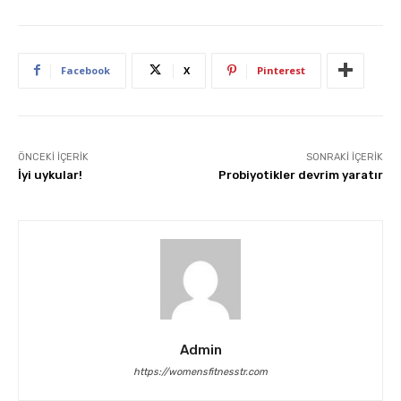
Facebook
X
Pinterest
ÖNCEKI İÇERIK
SONRAKI İÇERIK
İyi uykular!
Probiyotikler devrim yaratır
Admin
https://womensfitnesstr.com