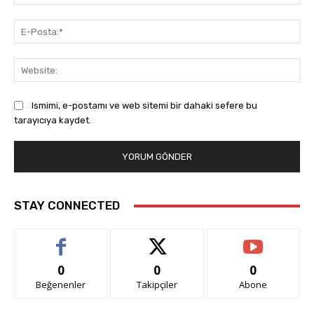
E-
Pos
Web
Ismimi, e-postamı ve web sitemi bir dahaki sefere bu
tarayıcıya kaydet.
STAY CONNECTED
0
0
0
Beğenenler
Takipçiler
Abone