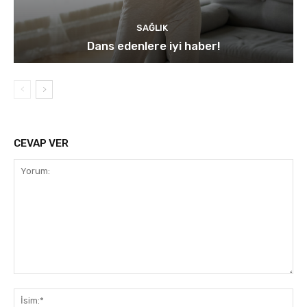
SAĞLIK
Dans edenlere iyi haber!
CEVAP VER
Yorum:
İsi