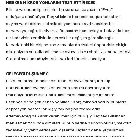
HERKES MİKROBİYOMLARINI TEST ETTİRECEK
Bilimle yakından ilgilenenler bu sorunun cevabının “Evet”
olduğunu düşünüyor. Beş yıl içinde herkesin bugün kolesterol
sayımı yaptırdıkları gibi mikrobiyomlarını saydıracakları bir
senaryoya doğru ilerliyoruz. Bu açıdan hem önleyici tedavi de hem
de tedavinin kendisinde gerçek bir değişim görebileceğiz.
Kanada’daki bir ekipse son zamanlarda riskleri öngörebilmek için
mikrobiyomları kullanabilme ve ayrıca zihin rahatsızlıklarına tedavi
üretebilmek umuduyla farklı bakteri türlerini inceliyor.
GELECEĞİ DÜŞÜNMEK
Fakat bu araştırmanın somut bir tedaviye dönüştürülüp
dönüştürülemeyeceği konusunda tedbirli davranıyorlar.
Psikobiyotiklerin klinik bir kullanımı olabilmesi için insanlar
üzerinde daha çok deney yapılmalı. Karşımızdaki sorun, bunların
depresyon hastası bir kişiyi tek başına tedavi edip
edemeyeceğine karar verebilmek için bu kişiyi ilaç tedavisinden
men etmek zorunda olmaları. Bunun yerine psikobiyotikler, mevcut
tedaviye iyi yanıt vermeyen kişilerde ilaçların daha iyi çalışması