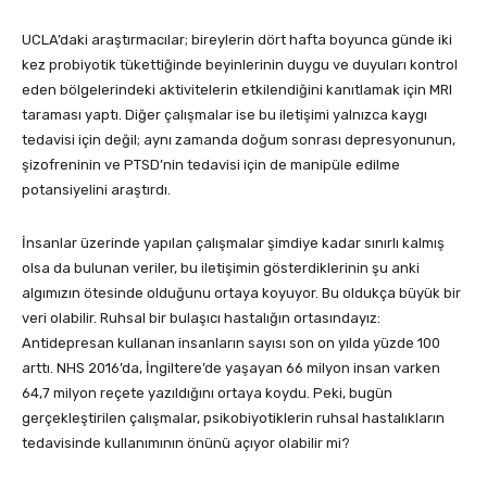
UCLA’daki araştırmacılar; bireylerin dört hafta boyunca günde iki
kez probiyotik tükettiğinde beyinlerinin duygu ve duyuları kontrol
eden bölgelerindeki aktivitelerin etkilendiğini kanıtlamak için MRI
taraması yaptı. Diğer çalışmalar ise bu iletişimi yalnızca kaygı
tedavisi için değil; aynı zamanda doğum sonrası depresyonunun,
şizofreninin ve PTSD’nin tedavisi için de manipüle edilme
potansiyelini araştırdı.
İnsanlar üzerinde yapılan çalışmalar şimdiye kadar sınırlı kalmış
olsa da bulunan veriler, bu iletişimin gösterdiklerinin şu anki
algımızın ötesinde olduğunu ortaya koyuyor. Bu oldukça büyük bir
veri olabilir. Ruhsal bir bulaşıcı hastalığın ortasındayız:
Antidepresan kullanan insanların sayısı son on yılda yüzde 100
arttı. NHS 2016’da, İngiltere’de yaşayan 66 milyon insan varken
64,7 milyon reçete yazıldığını ortaya koydu. Peki, bugün
gerçekleştirilen çalışmalar, psikobiyotiklerin ruhsal hastalıkların
tedavisinde kullanımının önünü açıyor olabilir mi?