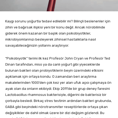
Kaygı sorunu yoğurtla tedavi edilebilir mi? Bilinçli beslenenler için
zihin ve bağırsak ilişkisi yeni bir konu değil. Ancak nörobilimde
giderek önem kazanan bir başlık olan psikobiyotikler,
mikrobiyomlarınızı besleyerek zihinsel hastalıklarla nasıl
savaşabileceğinizin yollarını araştırıyor.
“Psikobiyotik” terimi ilk kez Profesör John Cryan ve Profesör Ted
Dinan tarafından, miso ya da canlı yoğurt gibi yiyeceklerde
bulunan bakteri olan probiyotiklerin beyin üzerindeki etkisini
açıklamak için ortaya kondu. O zamandan beri araştırma
makalelerinden 1000’den çok kez yer alan ufuk açıcı çalışmaya ön
ayak olan da onların ekibiydi. Ekip 2011’de bir grup deney faresini
Lactobacillus rhamnosus bakterisiyle, diğerini de bakterisiz bir
çorbayla besledi. Birkaç stres testinin ardından bakteri grubunda,
GABA gibi beyindeki nörotransmiter reseptörlerde ortaya çıkan
değişiklikler de dahil olmak üzere bir dizi değişim gözlendi. Bu