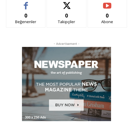
0
0
0
Beğenenler
Takipçiler
Abone
- Advertisement -