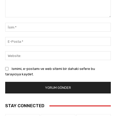
Yorum:
İsi
E-
Pos
Web
Ismimi, e-postamı ve web sitemi bir dahaki sefere bu
tarayıcıya kaydet.
STAY CONNECTED