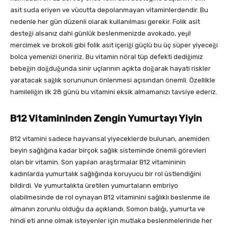
asit suda eriyen ve vücutta depolanmayan vitaminlerdendir. Bu
nedenle her gün düzenli olarak kullanılması gerekir. Folik asit
desteği alsanız dahi günlük beslenmenizde avokado, yeşil
mercimek ve brokoli gibi folik asit içeriği güçlü bu üç süper yiyeceği
bolca yemenizi öneririz. Bu vitamin nöral tüp defekti dediğimiz
bebeğin doğduğunda sinir uçlarının açıkta doğarak hayati riskler
yaratacak sağlık sorununun önlenmesi açısından önemli. Özellikle
hamileliğin ilk 28 günü bu vitamini eksik almamanızı tavsiye ederiz.
B12 Vitamininden Zengin Yumurtayı Yiyin
B12 vitamini sadece hayvansal yiyeceklerde bulunan, anemiden
beyin sağlığına kadar birçok sağlık sisteminde önemli görevleri
olan bir vitamin. Son yapılan araştırmalar B12 vitamininin
kadınlarda yumurtalık sağlığında koruyucu bir rol üstlendiğini
bildirdi. Ve yumurtalıkta üretilen yumurtaların embriyo
olabilmesinde de rol oynayan B12 vitaminini sağlıklı beslenme ile
almanın zorunlu olduğu da açıklandı. Somon balığı, yumurta ve
hindi eti anne olmak isteyenler için mutlaka beslenmelerinde her