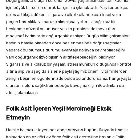
Doğurganlıkta oluşan sorunlar 20-45 yaş arasındaki tüm kadınlar
için büyük bir sorun olarak karşımıza çıkmaktadır. Yaş ilerledikçe,
stres arttıkça, düzenli sigara ve alkol kullandıkça, cinsel yolla
geçen hastalıklara maruz kalınmışsa, yetersiz sağlıksız bir
beslenme düzeni bulunuyor ve kilo problemi de mevcutsa
maalesef kadınlarda doğurganlık azalıyor. Bugün bilim çalışmaları
kadının hamile olmadan önce beslenmesinde doğru seçimler
yaparak bu olumsuz durumu avantaja kolayca çevirebileceğini
yani doğurganlık fizyolojisinin aktifleşebileceğini bildiriyor.
Sigarasız ve alkolsüz bir yaşam, stresi mümkün olduğunca kontrol
altına alıp ve aşağıda sizlerle paylaştığımız önemli vitaminlerden
zengin besinleri öğünlerinizde bolca bulundurursanız, hangi yaşta
olursanız olun, sağlıklı bir bebeğe kavuşmak için ilk adımları da
atmış olacaksınız.
Folik Asit İçeren Yeşil Mercimeği Eksik
Etmeyin
Hamile kalmak isteyen her anne adayına bugün dünyada hamile
kalmadan en az dört ay önce folik asit desteğine başlanır. Folik