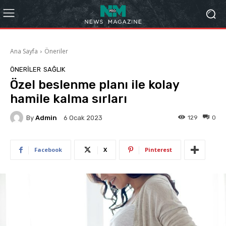
Ana Sayfa
Öneriler
ÖNERILER
SAĞLIK
Özel beslenme planı ile kolay
hamile kalma sırları
By
Admin
129
0
6 Ocak 2023
Facebook
X
Pinterest