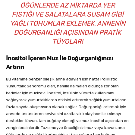
ÖĞÜNLERDE AZ MIKTARDA YER
FISTIĞI VE SALATALARA SUSAM GIBI
YAĞLI TOHUMLAR EKLEMEK, ANNENIN
DOĞURGANLIĞI AÇISINDAN PRATIK
TÜYOLAR!
İnositol İçeren Muz İle Doğurganlığınızı
Artırın
Bu vitamine benzer bileşik anne adayları için hatta Polikistik
Yumurtalık Sendromu olan, hamile kalmaları oldukça zor olan
kadınlar için mucizevi. İnositol, insülinin vücutta kullanımını
sağlayarak yumurtalıklarda etkisini artırarak sağlıklı yumurtaların
fazla sayıda oluşmasına olanak sağlar. Doğurganlığı artırmak için
annede testesteron seviyesini azaltarak kolay hamile kalmayı
destekler. Kavun, tam buğday ekmeği ve muz inositol açısından en
zengin besinlerdir. Taze meyve önceliğinizi muz veya kavun, ana
öğünlerde de sağlıklı karbonhidrat kaynağınızı tam buğday