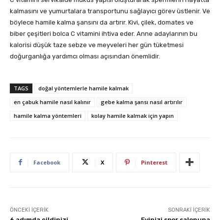
kalmasını ve yumurtalara transportunu sağlayıcı görev üstlenir. Ve
böylece hamile kalma şansını da artırır. Kivi, çilek, domates ve
biber çeşitleri bolca C vitamini ihtiva eder. Anne adaylarının bu
kalorisi düşük taze sebze ve meyveleri her gün tüketmesi
doğurganlığa yardımcı olması açısından önemlidir.
TAGS
doğal yöntemlerle hamile kalmak
en çabuk hamile nasıl kalınır
gebe kalma şansı nasıl artırılır
hamile kalma yöntemleri
kolay hamile kalmak için yapın
Facebook
X
Pinterest
ÖNCEKI İÇERIK
SONRAKI İÇERIK
6 adımda cildinizi
Evinizi spor salonuna