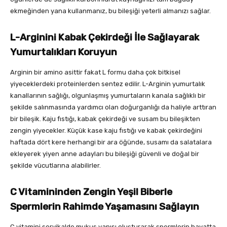
ekmeğinden yana kullanmanız, bu bileşiği yeterli almanızı sağlar.
L-Arginini Kabak Çekirdeği İle Sağlayarak
Yumurtalıkları Koruyun
Arginin bir amino asittir fakat L formu daha çok bitkisel
yiyeceklerdeki proteinlerden sentez edilir. L-Arginin yumurtalık
kanallarının sağlığı, olgunlaşmış yumurtaların kanala sağlıklı bir
şekilde salınmasında yardımcı olan doğurganlığı da haliyle arttıran
bir bileşik. Kaju fıstığı, kabak çekirdeği ve susam bu bileşikten
zengin yiyecekler. Küçük kase kaju fıstığı ve kabak çekirdeğini
haftada dört kere herhangi bir ara öğünde, susamı da salatalara
ekleyerek yiyen anne adayları bu bileşiği güvenli ve doğal bir
şekilde vücutlarına alabilirler.
C Vitamininden Zengin Yeşil Biberle
Spermlerin Rahimde Yaşamasını Sağlayın
C vitamini servikalde mukus yapısı oluşturarak spermlerin hayatta