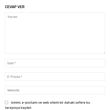
CEVAP VER
Yorum:
İsi
E-
Pos
Web
Ismimi, e-postamı ve web sitemi bir dahaki sefere bu
tarayıcıya kaydet.