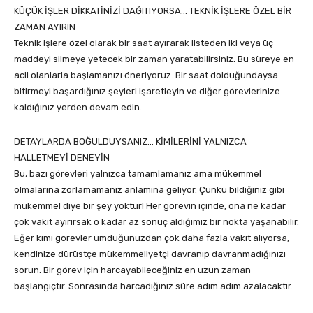
KÜÇÜK İŞLER DİKKATİNİZİ DAĞITIYORSA… TEKNİK İŞLERE ÖZEL BİR
ZAMAN AYIRIN
Teknik işlere özel olarak bir saat ayırarak listeden iki veya üç
maddeyi silmeye yetecek bir zaman yaratabilirsiniz. Bu süreye en
acil olanlarla başlamanızı öneriyoruz. Bir saat dolduğundaysa
bitirmeyi başardığınız şeyleri işaretleyin ve diğer görevlerinize
kaldığınız yerden devam edin.
DETAYLARDA BOĞULDUYSANIZ… KİMİLERİNİ YALNIZCA
HALLETMEYİ DENEYİN
Bu, bazı görevleri yalnızca tamamlamanız ama mükemmel
olmalarına zorlamamanız anlamına geliyor. Çünkü bildiğiniz gibi
mükemmel diye bir şey yoktur! Her görevin içinde, ona ne kadar
çok vakit ayırırsak o kadar az sonuç aldığımız bir nokta yaşanabilir.
Eğer kimi görevler umduğunuzdan çok daha fazla vakit alıyorsa,
kendinize dürüstçe mükemmeliyetçi davranıp davranmadığınızı
sorun. Bir görev için harcayabileceğiniz en uzun zaman
başlangıçtır. Sonrasında harcadığınız süre adım adım azalacaktır.