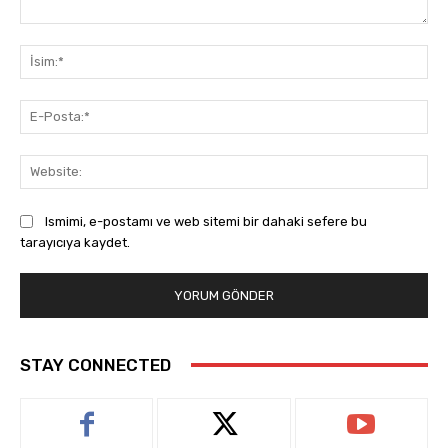
Yorum:
İsi
E-
Pos
Web
Ismimi, e-postamı ve web sitemi bir dahaki sefere bu
tarayıcıya kaydet.
STAY CONNECTED