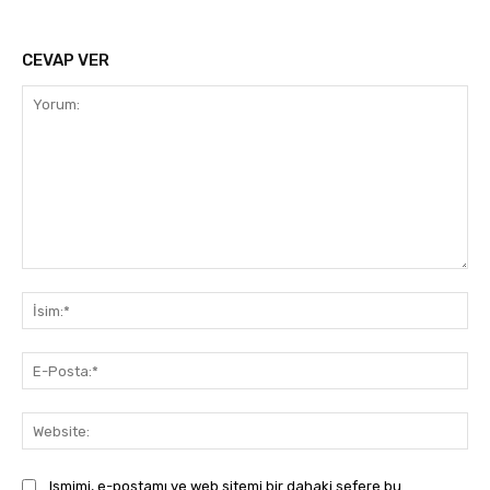
CEVAP VER
Yorum:
İsi
E-
Pos
Web
Ismimi, e-postamı ve web sitemi bir dahaki sefere bu