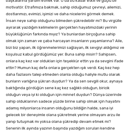
başkalarına yardım etmek var. O da bu kadar etkili ve güçlü bir
motivatör. Etrafımıza bakmak, sahip olduğumuz çevreyi, ailemizi,
dostlarımızı, evimizi, işimizi ve daha nicelerini görmek demek.
İnsan neye sahip olduğunu bilmeden şükredebilir mi? Bu virgülle
ayırarak yazdığım kelimelerin gerçekten hayatımızdaki yerinin
büyüklüğünün farkında mıyız? Ya bunlardan birçoğuna sahip
olmak için zaman ve çaba harcayan insanların yaşamlarına? Aile,
bizi biz yapan, ilk öğrenmelerimizi sağlayan, ilk sevgiyi aldığımız ve
koşulsuz kabul gördüğümüz yer. Buna sahip misin? Sahipsen,
onlara kaç kez var oldukları için teşekkür ettin ya da sevgini ifade
ettin? Mumun kaç defa onlara gerçekten ışık verdi. Kaç kez hep
daha fazlasını talep etmeden olanla olduğu haliyle mutlu olarak
bunların varlığına şükran duydun? Ya da sen sevgili okur, aynaya
baktığında gördüğün sene kaç kez sağlıklı olduğun, biricik
olduğun veya iyi ki olduğun için minnet duydun? Dünya üzerinde
sahip olduklarının sadece yüzde birine sahip olmak için hayatını
adamış milyonlarca insanın olduğunu bildiğin halde, sana iyi
gelecek bir deneyimle olana şükretmek yerine olmayanı arzu ile
yanıp tutuşmak mı yoksa olana şükredip devam etmek mi?
Senenin ilk ayında yazının başında yazdığım soruları kendine