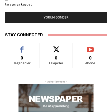
tarayıcıya kaydet.
STAY CONNECTED
0
0
0
Beğenenler
Takipçiler
Abone
- Advertisement -