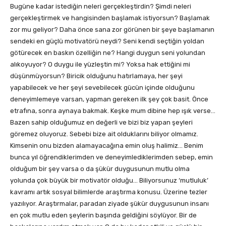
Bugüne kadar istediğin neleri gerçekleştirdin? Şimdi neleri
gerçekleştirmek ve hangisinden başlamak istiyorsun? Başlamak
zor mu geliyor? Daha önce sana zor görünen bir şeye başlamanın
sendeki en güçlü motivatörü neydi? Seni kendi seçtiğin yoldan
götürecek en baskın özelliğin ne? Hangi duygun seni yolundan
alıkoyuyor? O duygu ile yüzleştin mi? Yoksa hak ettiğini mi
düşünmüyorsun? Biricik olduğunu hatırlamaya, her şeyi
yapabilecek ve her şeyi sevebilecek gücün içinde olduğunu
deneyimlemeye varsan, yapman gereken ilk şey çok basit. Önce
etrafına, sonra aynaya bakmak. Keşke mum dibine hep ışık verse…
Bazen sahip olduğumuz en değerli ve bizi biz yapan şeyleri
göremez oluyoruz. Sebebi bize ait olduklarını biliyor olmamız.
Kimsenin onu bizden alamayacağına emin oluş halimiz… Benim
bunca yıl öğrendiklerimden ve deneyimlediklerimden sebep, emin
olduğum bir şey varsa o da şükür duygusunun mutlu olma
yolunda çok büyük bir motivatör olduğu… Biliyorsunuz ‘mutluluk’
kavramı artık sosyal bilimlerde araştırma konusu. Üzerine tezler
yazılıyor. Araştırmalar, paradan ziyade şükür duygusunun insanı
en çok mutlu eden şeylerin başında geldiğini söylüyor. Bir de