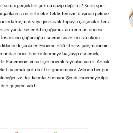
 süreci gerçekten çok da cazip değil mi? Konu spor
organlarımızı esnetmek istek listemizin başında gelmez.
dında koşmak veya jimnastik topuyla çalışmak isteriz.
ansını yarıda keserek birçoğumuz antrenman öncesi
 İnsanların çoğunluğu esneme seansını üstünkörü
dıklarını düşünürler. Esneme hâlâ fitness çalışmalarının
trenmandan önce hareketlenmeye başlayıp esnemek,
dir. Esnemenin vücut için önemli faydaları vardır. Ancak
eketi yapmak çok da etkili görünmüyor. Aslında her gün
leceğimize dair kanıtlar sunuyor. Şimdi esnemeyle ilgili
zden geçirme vakti…