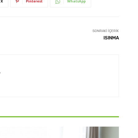
X
Pinterest
WhatsApp
SONRAKI İÇERIK
ISINMA
m