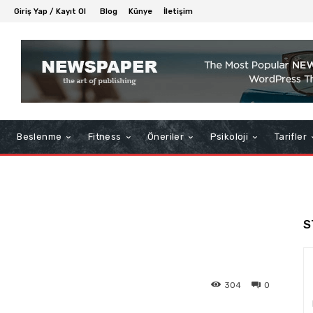
Giriş Yap / Kayıt Ol
Blog
Künye
İletişim
Beslenme
Fitness
Öneriler
Psikoloji
Tarifler
S
304
0