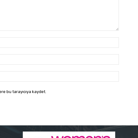
İsim:*
E-
Posta:*
Website:
ere bu tarayıcıya kaydet.