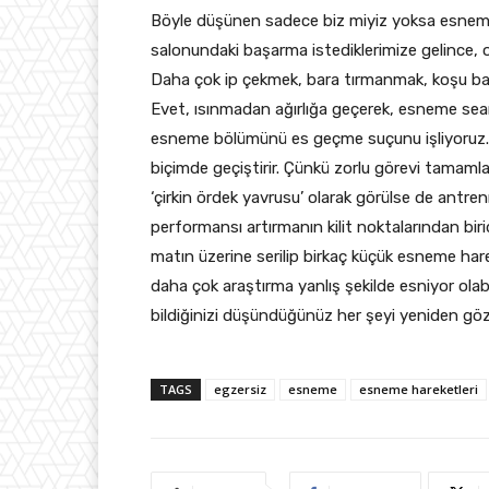
Böyle düşünen sadece biz miyiz yoksa esneme
salonundaki başarma istediklerimize gelince, 
Daha çok ip çekmek, bara tırmanmak, koşu ban
Evet, ısınmadan ağırlığa geçerek, esneme se
esneme bölümünü es geçme suçunu işliyoruz.
biçimde geçiştirir. Çünkü zorlu görevi tamamla
‘çirkin ördek yavrusu’ olarak görülse de an
performansı artırmanın kilit noktalarından biri
matın üzerine serilip birkaç küçük esneme har
daha çok araştırma yanlış şekilde esniyor olabi
bildiğinizi düşündüğünüz her şeyi yeniden gö
TAGS
egzersiz
esneme
esneme hareketleri