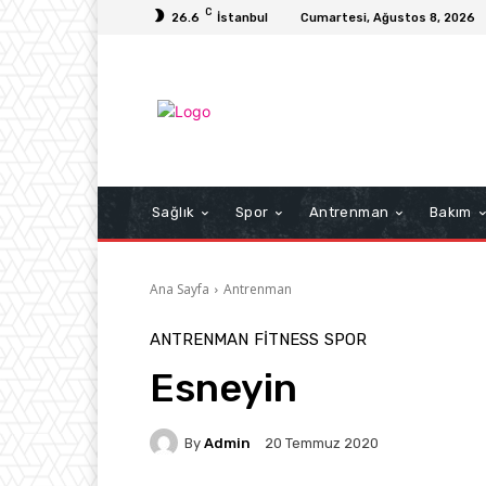
C
26.6
İstanbul
Cumartesi, Ağustos 8, 2026
Sağlık
Spor
Antrenman
Bakım
Ana Sayfa
Antrenman
ANTRENMAN
FITNESS
SPOR
Esneyin
By
Admin
20 Temmuz 2020