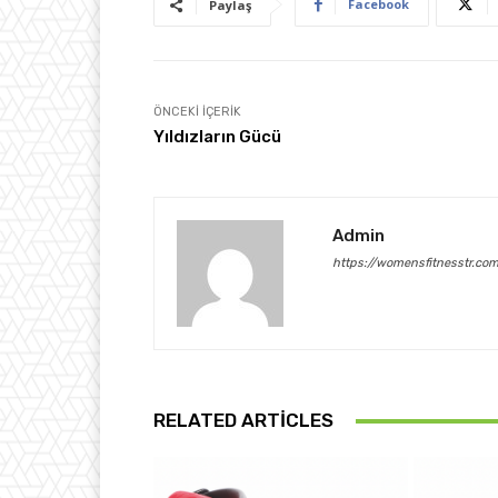
Facebook
Paylaş
ÖNCEKI İÇERIK
Yıldızların Gücü
Admin
https://womensfitnesstr.co
RELATED ARTICLES