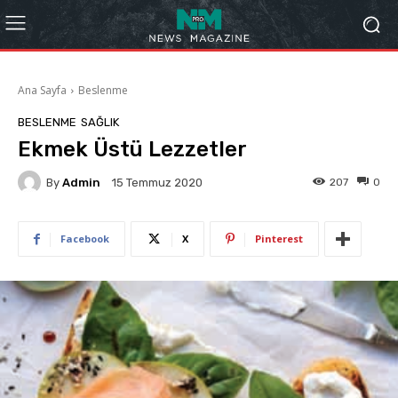
Ana Sayfa
Beslenme
BESLENME
SAĞLIK
Ekmek Üstü Lezzetler
By
Admin
207
0
15 Temmuz 2020
Facebook
X
Pinterest