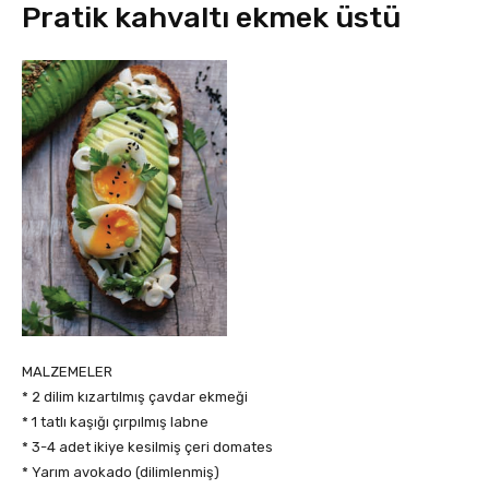
Pratik kahvaltı ekmek üstü
MALZEMELER
* 2 dilim kızartılmış çavdar ekmeği
* 1 tatlı kaşığı çırpılmış labne
* 3-4 adet ikiye kesilmiş çeri domates
* Yarım avokado (dilimlenmiş)