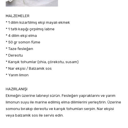
MALZEMELER
* 1 dilim kızartılmış ekşi mayalı ekmek
* 1 tatlı kaşığı çırpılmış labne
* 4 dilim ekşi elma
* 50 gr somon füme
* Taze fesleğen
* Dereotu
* Karışık tohumlar (chia, çörekotu, susam)
* Nar ekşisi / Balzamik sos
* Yarım limon
HAZIRLANIŞI
Ekmeğin üzerine labneyi sürün. Fesleğen yapraklarını ve yarım
limonun suyu ile marine edilmiş elma dilimlerini yerleştirin. Üzerine
somonu bırakıp dereotu ve karışık tohumları serpin. Nar ekşisi
veya balzamik sos ile servis edin.