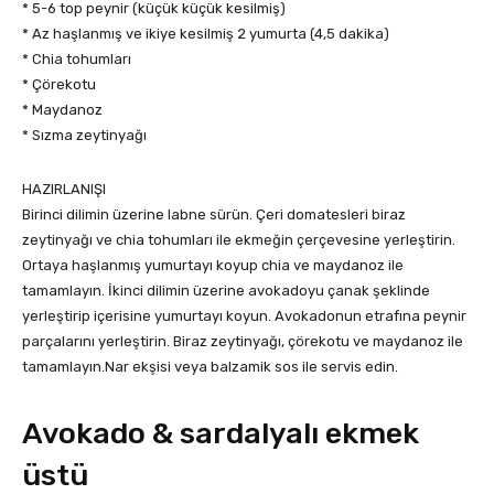
* 5-6 top peynir (küçük küçük kesilmiş)
* Az haşlanmış ve ikiye kesilmiş 2 yumurta (4,5 dakika)
* Chia tohumları
* Çörekotu
* Maydanoz
* Sızma zeytinyağı
HAZIRLANIŞI
Birinci dilimin üzerine labne sürün. Çeri domatesleri biraz
zeytinyağı ve chia tohumları ile ekmeğin çerçevesine yerleştirin.
Ortaya haşlanmış yumurtayı koyup chia ve maydanoz ile
tamamlayın. İkinci dilimin üzerine avokadoyu çanak şeklinde
yerleştirip içerisine yumurtayı koyun. Avokadonun etrafına peynir
parçalarını yerleştirin. Biraz zeytinyağı, çörekotu ve maydanoz ile
tamamlayın.Nar ekşisi veya balzamik sos ile servis edin.
Avokado & sardalyalı ekmek
üstü