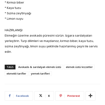
* Kırmızı biber
* Kaya tuzu
* Sızma zeytinyağı
* Limon suyu
HAZIRLANIŞI
Ekmeğin üzerine avokado püresini sürün. Izgara sardalyaları
yerleştirin. Turp dilimleri ve maydanoz, kırmızı biber, kaya tuzu,
sızma zeytinyağı, limon suyu şeklinde hazırlanmış çeşni ile servis
edin.
TAGS
Avokado & sardalyalı ekmek üstü
ekmek üstü lezzetler
ekmekli tarifler
yemek tarifleri
Facebook
X
Pinterest