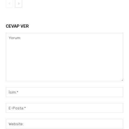
CEVAP VER
Yorum:
İsi
E-
Pos
Web