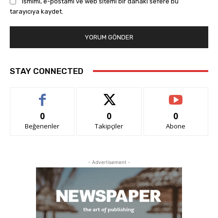
Ismimi, e-postamı ve web sitemi bir dahaki sefere bu
tarayıcıya kaydet.
STAY CONNECTED
0
0
0
Beğenenler
Takipçiler
Abone
- Advertisement -