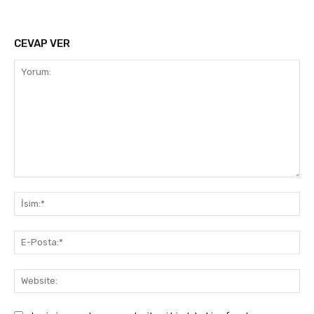
CEVAP VER
Yorum:
İsi
E-
Pos
Web