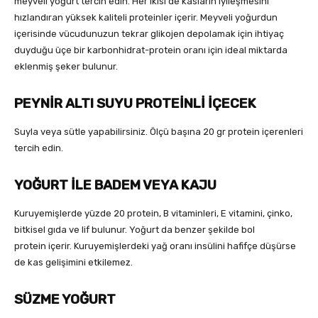
meyveli yoğurt tercih edin. Her ikisi de kasların iyileşmesini
hızlandıran yüksek kaliteli proteinler içerir. Meyveli yoğurdun
içerisinde vücudunuzun tekrar glikojen depolamak için ihtiyaç
duyduğu üçe bir karbonhidrat-protein oranı için ideal miktarda
eklenmiş şeker bulunur.
PEYNİR ALTI SUYU PROTEİNLİ İÇECEK
Suyla veya sütle yapabilirsiniz. Ölçü başına 20 gr protein içerenleri
tercih edin.
YOĞURT İLE BADEM VEYA KAJU
Kuruyemişlerde yüzde 20 protein, B vitaminleri, E vitamini, çinko,
bitkisel gıda ve lif bulunur. Yoğurt da benzer şekilde bol
protein içerir. Kuruyemişlerdeki yağ oranı insülini hafifçe düşürse
de kas gelişimini etkilemez.
SÜZME YOĞURT