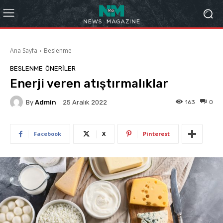
Ana Sayfa
Beslenme
BESLENME
ÖNERILER
Enerji veren atıştırmalıklar
By
Admin
163
0
25 Aralık 2022
Facebook
X
Pinterest