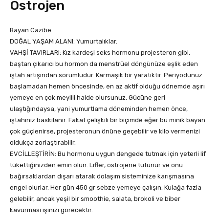
Östrojen
Bayan Cazibe
DOĞAL YAŞAM ALANI: Yumurtalıklar.
VAHŞİ TAVIRLARI: Kız kardeşi seks hormonu projesteron gibi,
baştan çıkarıcı bu hormon da menstrüel döngünüze eşlik eden
iştah artışından sorumludur. Karmaşık bir yaratıktır. Periyodunuz
başlamadan hemen öncesinde, en az aktif olduğu dönemde aşırı
yemeye en çok meyilli halde olursunuz. Gücüne geri
ulaştığındaysa, yani yumurtlama döneminden hemen önce,
iştahınız baskılanır. Fakat çelişkili bir biçimde eğer bu minik bayan
çok güçlenirse, projesteronun önüne geçebilir ve kilo vermenizi
oldukça zorlaştırabilir.
EVCİLLEŞTİRİN: Bu hormonu uygun dengede tutmak için yeterli lif
tükettiğinizden emin olun. Lifler, östrojene tutunur ve onu
bağırsaklardan dışarı atarak dolaşım sisteminize karışmasına
engel olurlar. Her gün 450 gr sebze yemeye çalışın. Kulağa fazla
gelebilir, ancak yeşil bir smoothie, salata, brokoli ve biber
kavurması işinizi görecektir.