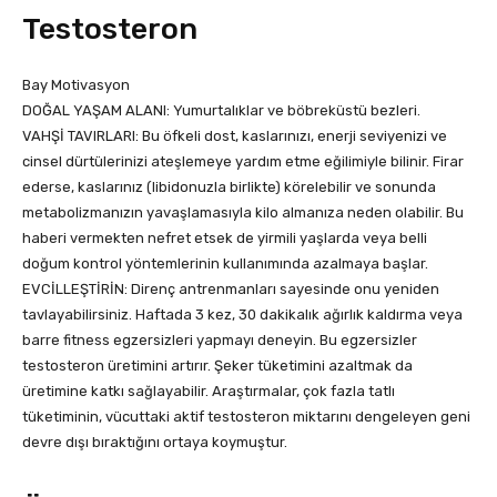
Testosteron
Bay Motivasyon
DOĞAL YAŞAM ALANI: Yumurtalıklar ve böbreküstü bezleri.
VAHŞİ TAVIRLARI: Bu öfkeli dost, kaslarınızı, enerji seviyenizi ve
cinsel dürtülerinizi ateşlemeye yardım etme eğilimiyle bilinir. Firar
ederse, kaslarınız (libidonuzla birlikte) körelebilir ve sonunda
metabolizmanızın yavaşlamasıyla kilo almanıza neden olabilir. Bu
haberi vermekten nefret etsek de yirmili yaşlarda veya belli
doğum kontrol yöntemlerinin kullanımında azalmaya başlar.
EVCİLLEŞTİRİN: Direnç antrenmanları sayesinde onu yeniden
tavlayabilirsiniz. Haftada 3 kez, 30 dakikalık ağırlık kaldırma veya
barre fitness egzersizleri yapmayı deneyin. Bu egzersizler
testosteron üretimini artırır. Şeker tüketimini azaltmak da
üretimine katkı sağlayabilir. Araştırmalar, çok fazla tatlı
tüketiminin, vücuttaki aktif testosteron miktarını dengeleyen geni
devre dışı bıraktığını ortaya koymuştur.