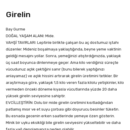
Girelin
Bay Gurme
DOĞAL YAŞAM ALANI: Mide.
VAHŞİ TAVIRLARI: Leptinle birlikte çalışan bu aç dostumuz iştahı
düzenler. Mideniz boşalmaya yaklaştığında, beyne yeme vaktinin
geldiği mesajını yollar. Sonra, yemeğinizi atıştırdığınızda, yaklaşık
üç saat boyunca dinlenmeye geçer. Ama kilo verdiğiniz süreçte
vücudunuz açlık çektiğini sanır (bunu bilerek yaptığınızı
anlayamaz) ve açlık hissini artırarak girelin üretimini tetikler. Bir
araştırmaya göre, yaklaşık 1,5 kilo veren fazla kilolu yetişkinler, kilo
vermeden önceki döneme kıyasla vücutlarında yüzde 20 daha
yüksek girelin seviyesine sahiptir.
EVCİLLEŞTİRİN: Dolu bir mide girelin üretimini kısıtladığından
patlamış mısır ve et suyu çorbası gibi doyurucu besinler tüketin.
Bu esnada gecenin erken saatlerinde yemeye özen gösterin.
Minik bir uyku eksikliği bile girelin seviyesini yükseltebilir ve daha
fazla yağ depolamanıza neden olabilir.