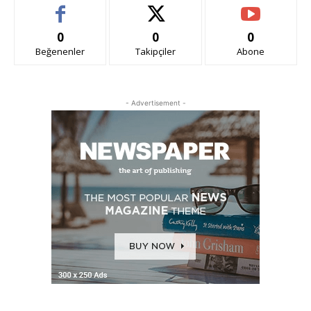
0
0
0
Beğenenler
Takipçiler
Abone
- Advertisement -