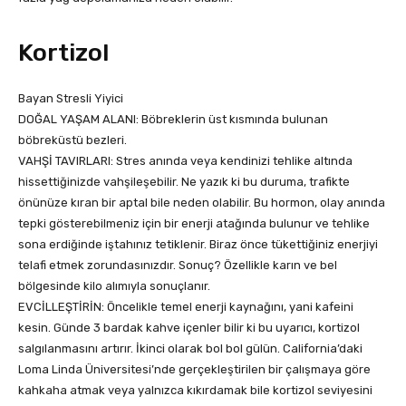
Kortizol
Bayan Stresli Yiyici
DOĞAL YAŞAM ALANI: Böbreklerin üst kısmında bulunan
böbreküstü bezleri.
VAHŞİ TAVIRLARI: Stres anında veya kendinizi tehlike altında
hissettiğinizde vahşileşebilir. Ne yazık ki bu duruma, trafikte
önünüze kıran bir aptal bile neden olabilir. Bu hormon, olay anında
tepki gösterebilmeniz için bir enerji atağında bulunur ve tehlike
sona erdiğinde iştahınız tetiklenir. Biraz önce tükettiğiniz enerjiyi
telafi etmek zorundasınızdır. Sonuç? Özellikle karın ve bel
bölgesinde kilo alımıyla sonuçlanır.
EVCİLLEŞTİRİN: Öncelikle temel enerji kaynağını, yani kafeini
kesin. Günde 3 bardak kahve içenler bilir ki bu uyarıcı, kortizol
salgılanmasını artırır. İkinci olarak bol bol gülün. California’daki
Loma Linda Üniversitesi’nde gerçekleştirilen bir çalışmaya göre
kahkaha atmak veya yalnızca kıkırdamak bile kortizol seviyesini