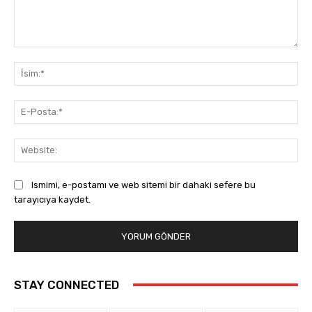
Yorum:
İsi
E-
Pos
Web
Ismimi, e-postamı ve web sitemi bir dahaki sefere bu
tarayıcıya kaydet.
STAY CONNECTED