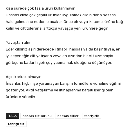
Kısa sürede çok fazla ürün kullanmayın
Hassas cilde çok çeşitli ürünler uygulamak cildin daha hassas
hale gelmesine neden olacaktır. Önce bir veya iki temel ürüne bağ
kalın ve cilt toleransı arttıkça yavaşça yeni ürünlere geçin.
Yavaştan alın
Eğer cildiniz aşırı derecede iltihaplı, hassas ya da kaşıntılıysa, en
iyi seçeneğin cilt yatışana veya en azından bir cilt uzmanıyla
görüşene kadar hiçbir şey yapmamak olduğunu düşünüyor.
Aşırı korkak olmayın
İnsanlar, hiçbir işe yaramayan karışım formüllere yönelme eğilimi
gösteriyor. Aktif yatıştırma ve iltihaplanma karşıtı içeriği olan
ürünlere yönelin.
TAGS
hassas cilt sorunu
hassas ciltler
tahriş cilt
tahrişli cilt