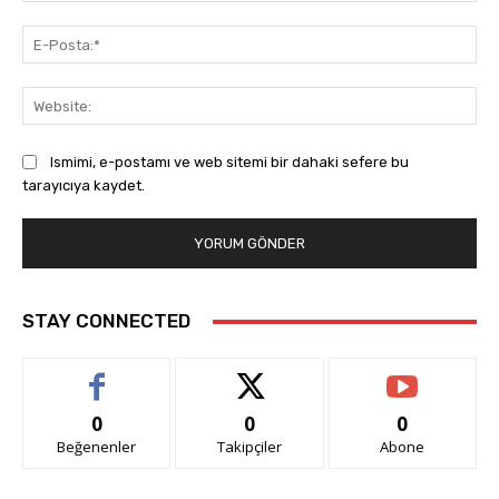
E-
Pos
Web
Ismimi, e-postamı ve web sitemi bir dahaki sefere bu
tarayıcıya kaydet.
STAY CONNECTED
0
0
0
Beğenenler
Takipçiler
Abone