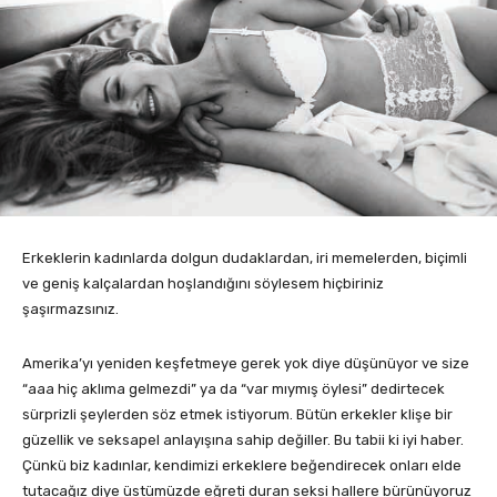
Erkeklerin kadınlarda dolgun dudaklardan, iri memelerden, biçimli
ve geniş kalçalardan hoşlandığını söylesem hiçbiriniz
şaşırmazsınız.
Amerika’yı yeniden keşfetmeye gerek yok diye düşünüyor ve size
“aaa hiç aklıma gelmezdi” ya da “var mıymış öylesi” dedirtecek
sürprizli şeylerden söz etmek istiyorum. Bütün erkekler klişe bir
güzellik ve seksapel anlayışına sahip değiller. Bu tabii ki iyi haber.
Çünkü biz kadınlar, kendimizi erkeklere beğendirecek onları elde
tutacağız diye üstümüzde eğreti duran seksi hallere bürünüyoruz