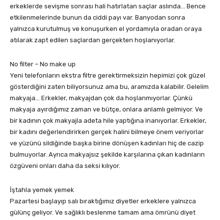
erkeklerde sevişme sonrası hali hatırlatan saçlar aslında… Bence
etkilenmelerinde bunun da ciddi payı var. Banyodan sonra
yalnızca kurutulmuş ve konuşurken el yordamıyla oradan oraya
atılarak zapt edilen saçlardan gerçekten hoşlanıyorlar.
No filter – No make up
Yeni telefonların ekstra filtre gerektirmeksizin hepimizi çok güzel
gösterdiğini zaten biliyorsunuz ama bu, aramızda kalabilir. Gelelim
makyaja… Erkekler, makyajdan çok da hoşlanmıyorlar. Çünkü
makyaja ayırdığımız zaman ve bütçe, onlara anlamlı gelmiyor. Ve
bir kadının çok makyajla adeta hile yaptığına inanıyorlar. Erkekler,
bir kadını değerlendirirken gerçek halini bilmeye önem veriyorlar
ve yüzünü sildiğinde başka birine dönüşen kadınları hiç de cazip
bulmuyorlar. Ayrıca makyajsız şekilde karşılarına çıkan kadınların
özgüveni onları daha da seksi kılıyor.
İştahla yemek yemek
Pazartesi başlayıp salı bıraktığımız diyetler erkeklere yalnızca
gülünç geliyor. Ve sağlıklı beslenme tamam ama ömrünü diyet