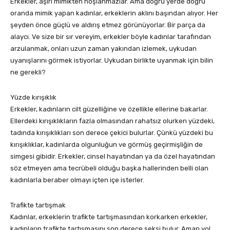
Erkekler, aşırı mimikten hoşlanmazlar. Ama doğru yerde doğru
oranda mimik yapan kadınlar, erkeklerin aklını başından alıyor. Her
şeyden önce güçlü ve aldırış etmez görünüyorlar. Bir parça da
alaycı. Ve size bir sır vereyim, erkekler böyle kadınlar tarafından
arzulanmak, onları uzun zaman yakından izlemek, uykudan
uyanışlarını görmek istiyorlar. Uykudan birlikte uyanmak için bilin
ne gerekli?
Yüzde kırışıklık
Erkekler, kadınların cilt güzelliğine ve özellikle ellerine bakarlar.
Ellerdeki kırışıklıkların fazla olmasından rahatsız olurken yüzdeki,
tadında kırışıklıkları son derece çekici bulurlar. Çünkü yüzdeki bu
kırışıklıklar, kadınlarda olgunluğun ve görmüş geçirmişliğin de
simgesi gibidir. Erkekler, cinsel hayatından ya da özel hayatından
söz etmeyen ama tecrübeli olduğu başka hallerinden belli olan
kadınlarla beraber olmayı içten içe isterler.
Trafikte tartışmak
Kadınlar, erkeklerin trafikte tartışmasından korkarken erkekler,
kadınların trafikte tartışmasını son derece seksi bulur. Aman yol