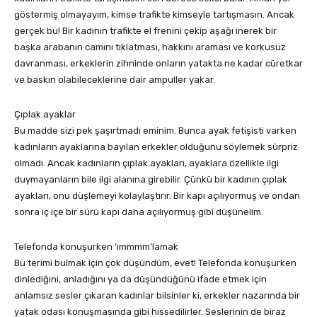
göstermiş olmayayım, kimse trafikte kimseyle tartışmasın. Ancak
gerçek bu! Bir kadının trafikte el frenini çekip aşağı inerek bir
başka arabanın camını tıklatması, hakkını araması ve korkusuz
davranması, erkeklerin zihninde onların yatakta ne kadar cüretkar
ve baskın olabileceklerine dair ampuller yakar.
Çıplak ayaklar
Bu madde sizi pek şaşırtmadı eminim. Bunca ayak fetişisti varken
kadınların ayaklarına bayılan erkekler olduğunu söylemek sürpriz
olmadı. Ancak kadınların çıplak ayakları, ayaklara özellikle ilgi
duymayanların bile ilgi alanına girebilir. Çünkü bir kadının çıplak
ayakları, onu düşlemeyi kolaylaştırır. Bir kapı açılıyormuş ve ondan
sonra iç içe bir sürü kapı daha açılıyormuş gibi düşünelim.
Telefonda konuşurken ‘ımmmm’lamak
Bu terimi bulmak için çok düşündüm, evet! Telefonda konuşurken
dinlediğini, anladığını ya da düşündüğünü ifade etmek için
anlamsız sesler çıkaran kadınlar bilsinler ki, erkekler nazarında bir
yatak odası konuşmasında gibi hissedilirler. Seslerinin de biraz