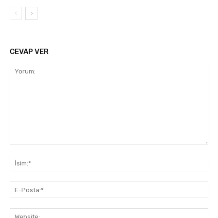
CEVAP VER
Yorum:
İsi
E-
Pos
Web