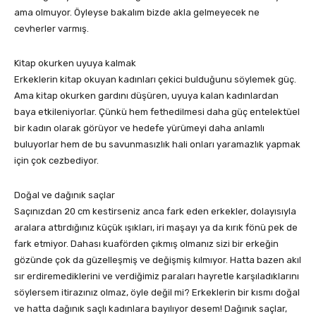
ama olmuyor. Öyleyse bakalım bizde akla gelmeyecek ne
cevherler varmış.
Kitap okurken uyuya kalmak
Erkeklerin kitap okuyan kadınları çekici bulduğunu söylemek güç.
Ama kitap okurken gardını düşüren, uyuya kalan kadınlardan
baya etkileniyorlar. Çünkü hem fethedilmesi daha güç entelektüel
bir kadın olarak görüyor ve hedefe yürümeyi daha anlamlı
buluyorlar hem de bu savunmasızlık hali onları yaramazlık yapmak
için çok cezbediyor.
Doğal ve dağınık saçlar
Saçınızdan 20 cm kestirseniz anca fark eden erkekler, dolayısıyla
aralara attırdığınız küçük ışıkları, iri maşayı ya da kırık fönü pek de
fark etmiyor. Dahası kuaförden çıkmış olmanız sizi bir erkeğin
gözünde çok da güzelleşmiş ve değişmiş kılmıyor. Hatta bazen akıl
sır erdiremediklerini ve verdiğimiz paraları hayretle karşıladıklarını
söylersem itirazınız olmaz, öyle değil mi? Erkeklerin bir kısmı doğal
ve hatta dağınık saçlı kadınlara bayılıyor desem! Dağınık saçlar,