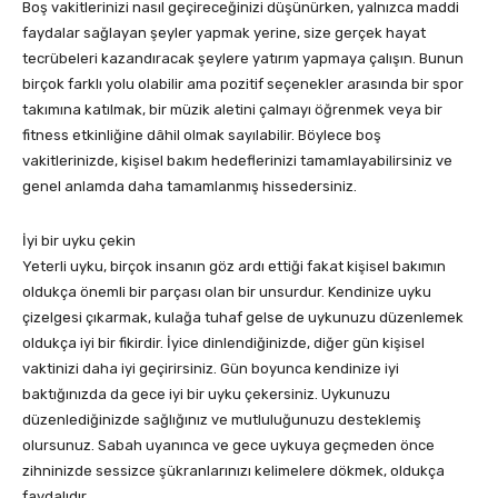
Boş vakitlerinizi nasıl geçireceğinizi düşünürken, yalnızca maddi
faydalar sağlayan şeyler yapmak yerine, size gerçek hayat
tecrübeleri kazandıracak şeylere yatırım yapmaya çalışın. Bunun
birçok farklı yolu olabilir ama pozitif seçenekler arasında bir spor
takımına katılmak, bir müzik aletini çalmayı öğrenmek veya bir
fitness etkinliğine dâhil olmak sayılabilir. Böylece boş
vakitlerinizde, kişisel bakım hedeflerinizi tamamlayabilirsiniz ve
genel anlamda daha tamamlanmış hissedersiniz.
İyi bir uyku çekin
Yeterli uyku, birçok insanın göz ardı ettiği fakat kişisel bakımın
oldukça önemli bir parçası olan bir unsurdur. Kendinize uyku
çizelgesi çıkarmak, kulağa tuhaf gelse de uykunuzu düzenlemek
oldukça iyi bir fikirdir. İyice dinlendiğinizde, diğer gün kişisel
vaktinizi daha iyi geçirirsiniz. Gün boyunca kendinize iyi
baktığınızda da gece iyi bir uyku çekersiniz. Uykunuzu
düzenlediğinizde sağlığınız ve mutluluğunuzu desteklemiş
olursunuz. Sabah uyanınca ve gece uykuya geçmeden önce
zihninizde sessizce şükranlarınızı kelimelere dökmek, oldukça
faydalıdır.