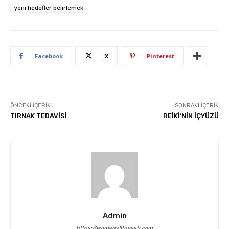
yeni hedefler belirlemek
Facebook
X
Pinterest
ÖNCEKI İÇERIK
SONRAKI İÇERIK
TIRNAK TEDAVİSİ
REİKİ‘NİN İÇYÜZÜ
Admin
https://womensfitnesstr.com