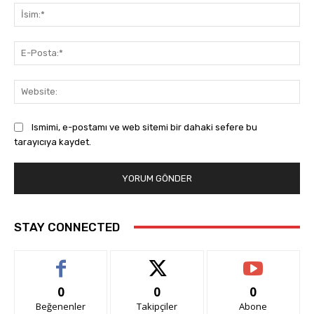
İsi
E-
Pos
Web
Ismimi, e-postamı ve web sitemi bir dahaki sefere bu
tarayıcıya kaydet.
STAY CONNECTED
0
0
0
Beğenenler
Takipçiler
Abone