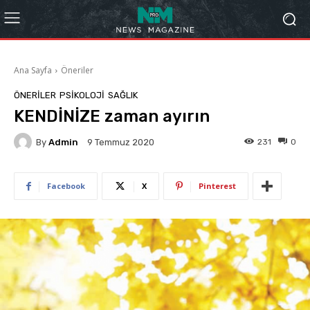
Ana Sayfa
Öneriler
ÖNERILER
PSIKOLOJI
SAĞLIK
KENDİNİZE zaman ayırın
By
Admin
231
0
9 Temmuz 2020
Facebook
X
Pinterest