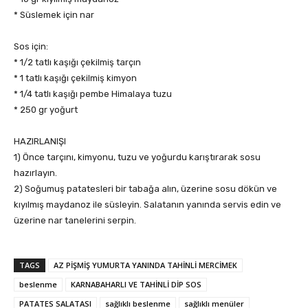
* Süslemek için nar
Sos için:
* 1/2 tatlı kaşığı çekilmiş tarçın
* 1 tatlı kaşığı çekilmiş kimyon
* 1/4 tatlı kaşığı pembe Himalaya tuzu
* 250 gr yoğurt
HAZIRLANIŞI
1) Önce tarçını, kimyonu, tuzu ve yoğurdu karıştırarak sosu
hazırlayın.
2) Soğumuş patatesleri bir tabağa alın, üzerine sosu dökün ve
kıyılmış maydanoz ile süsleyin. Salatanın yanında servis edin ve
üzerine nar tanelerini serpin.
TAGS
AZ PİŞMİŞ YUMURTA YANINDA TAHİNLİ MERCİMEK
beslenme
KARNABAHARLI VE TAHİNLİ DİP SOS
PATATES SALATASI
sağlıklı beslenme
sağlıklı menüler