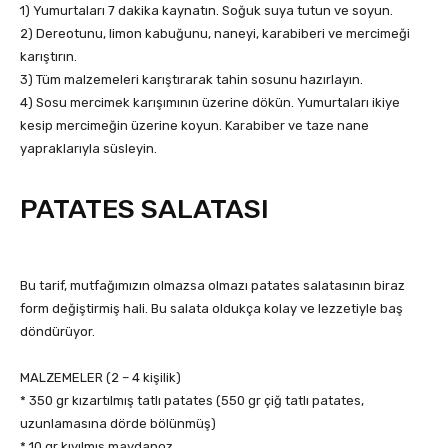
1) Yumurtaları 7 dakika kaynatın. Soğuk suya tutun ve soyun.
2) Dereotunu, limon kabuğunu, naneyi, karabiberi ve mercimeği
karıştırın.
3) Tüm malzemeleri karıştırarak tahin sosunu hazırlayın.
4) Sosu mercimek karışımının üzerine dökün. Yumurtaları ikiye
kesip mercimeğin üzerine koyun. Karabiber ve taze nane
yapraklarıyla süsleyin.
PATATES SALATASI
Bu tarif, mutfağımızın olmazsa olmazı patates salatasının biraz
form değiştirmiş hali. Bu salata oldukça kolay ve lezzetiyle baş
döndürüyor.
MALZEMELER (2 – 4 kişilik)
* 350 gr kızartılmış tatlı patates (550 gr çiğ tatlı patates,
uzunlamasına dörde bölünmüş)
* 10 gr kıyılmış maydanoz