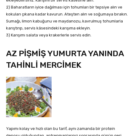
ekleyebilirsiniz. Karışımı bir servis kâsesine alın.
2) Baharatların iyice dağılması için tohumları bir tepsiye alın ve
kokuları çıkana kadar kavurun. Ateşten alın ve soğumaya bırakın.
Sumağı, limon kabuğunu ve maydanozu, kavrulmuş tohumlarla
karıştırıp, servis kâsesindeki karışıma ekleyin.
3) Karışımı salata veya krakerlerle servis edin.
AZ PİŞMİŞ YUMURTA YANINDA
TAHİNLİ MERCİMEK
Yapımı kolay ve hızlı olan bu tarif, aynı zamanda bir protein
deposu olduğundan, antrenmanlarınız sonrasında günün geri