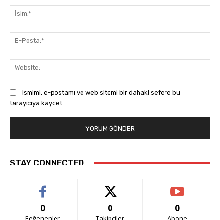
İsi
E-
Pos
Web
Ismimi, e-postamı ve web sitemi bir dahaki sefere bu
tarayıcıya kaydet.
STAY CONNECTED
0
0
0
Beğenenler
Takipçiler
Abone