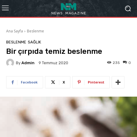
Ana Sayfa
Beslenme
BESLENME
SAĞLIK
Bir çırpıda temiz beslenme
By
Admin
235
0
9 Temmuz 2020
Facebook
X
Pinterest