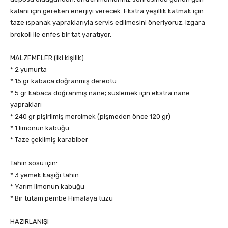
kalanı için gereken enerjiyi verecek. Ekstra yeşillik katmak için
taze ıspanak yapraklarıyla servis edilmesini öneriyoruz. Izgara
brokoli ile enfes bir tat yaratıyor.
MALZEMELER (iki kişilik)
* 2 yumurta
* 15 gr kabaca doğranmış dereotu
* 5 gr kabaca doğranmış nane; süslemek için ekstra nane
yaprakları
* 240 gr pişirilmiş mercimek (pişmeden önce 120 gr)
* 1 limonun kabuğu
* Taze çekilmiş karabiber
Tahin sosu için:
* 3 yemek kaşığı tahin
* Yarım limonun kabuğu
* Bir tutam pembe Himalaya tuzu
HAZIRLANIŞI