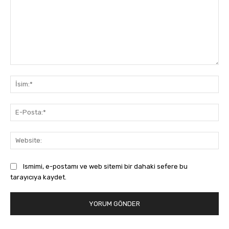
Yorum:
İsi
E-
Pos
Web
Ismimi, e-postamı ve web sitemi bir dahaki sefere bu
tarayıcıya kaydet.