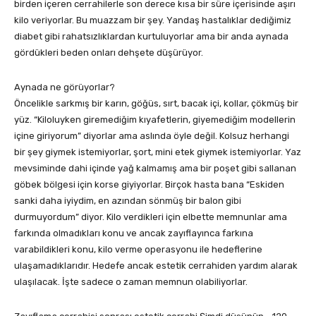
birden içeren cerrahilerle son derece kısa bir süre içerisinde aşırı
kilo veriyorlar. Bu muazzam bir şey. Yandaş hastalıklar dediğimiz
diabet gibi rahatsızlıklardan kurtuluyorlar ama bir anda aynada
gördükleri beden onları dehşete düşürüyor.
Aynada ne görüyorlar?
Öncelikle sarkmış bir karın, göğüs, sırt, bacak içi, kollar, çökmüş bir
yüz. “Kiloluyken giremediğim kıyafetlerin, giyemediğim modellerin
içine giriyorum” diyorlar ama aslında öyle değil. Kolsuz herhangi
bir şey giymek istemiyorlar, şort, mini etek giymek istemiyorlar. Yaz
mevsiminde dahi içinde yağ kalmamış ama bir poşet gibi sallanan
göbek bölgesi için korse giyiyorlar. Birçok hasta bana “Eskiden
sanki daha iyiydim, en azından sönmüş bir balon gibi
durmuyordum” diyor. Kilo verdikleri için elbette memnunlar ama
farkında olmadıkları konu ve ancak zayıflayınca farkına
varabildikleri konu, kilo verme operasyonu ile hedeflerine
ulaşamadıklarıdır. Hedefe ancak estetik cerrahiden yardım alarak
ulaşılacak. İşte sadece o zaman memnun olabiliyorlar.