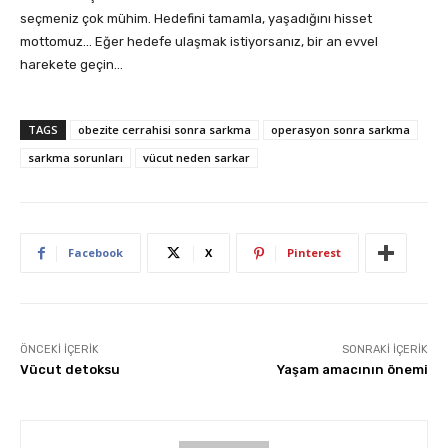
seçmeniz çok mühim. Hedefini tamamla, yaşadığını hisset
mottomuz… Eğer hedefe ulaşmak istiyorsanız, bir an evvel
harekete geçin…
TAGS
obezite cerrahisi sonra sarkma
operasyon sonra sarkma
sarkma sorunları
vücut neden sarkar
Facebook
X
Pinterest
ÖNCEKI İÇERIK
SONRAKI İÇERIK
Vücut detoksu
Yaşam amacının önemi