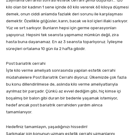
Zayıflama cerrahisi sonrası estetik cerrahi Şimdi düşünün… 120
kilo olan bir kadının 1 sene içinde 60 kilo vererek 60 kiloya düşmesi
demek, onun ciddi anlamda fazlalık deri sorunu ile karşılaşması
demektir. Özellikle göğüsler, karın, bacak ve kol içleri illaki sarkıyor.
Yüz ve sırt sarkıyor. Bunların hepsi için germe operasyonları
yapıyoruz. Hepsini tek seansta yapmamız mümkün değil, zira
hasta buna dayanamaz. En az 3 seansta toparlıyoruz. İyileşme
süreçleri ortalama 10 gün ila 2 hafta gibidir.
Post bariatrik cerrahi
İşte kilo verme ameliyatı sonrasında yapılan estetik cerrahi
müdahalelere Post Bariatrik Cerrahi diyoruz. Ülkemizde çok fazla
bu konu dillendirilmese de, aslında kilo verme ameliyatlarıyla
ayrılmaz bir parçadır. Çünkü az evvel dediğim gibi, hiç kimse içi
boşalmış bir balon gibi duran bir bedenle yaşamak istemiyor,
hedef ancak post bariatrik cerrahiden yardım alınca
tamamlanıyor.
Hedefiniz tamamlayın, yaşadığınızı hissedin!
Sarkmalar için konunun uzmanı estetik cerrahi uzmanlarını