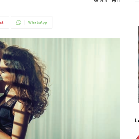
208
0
st
WhatsApp
L