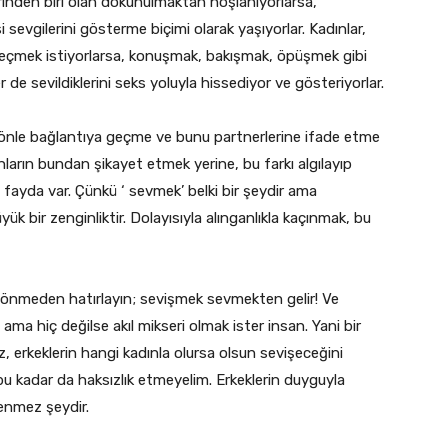
rinden biri olan dokunulmaktan hoşlanıyorlarsa,
sevgilerini gösterme biçimi olarak yaşıyorlar. Kadınlar,
e geçmek istiyorlarsa, konuşmak, bakışmak, öpüşmek gibi
er de sevildiklerini seks yoluyla hissediyor ve gösteriyorlar.
ı yönle bağlantıya geçme ve bunu partnerlerine ifade etme
ınların bundan şikayet etmek yerine, bu farkı algılayıp
da fayda var. Çünkü ‘ sevmek’ belki bir şeydir ama
yük bir zenginliktir. Dolayısıyla alınganlıkla kaçınmak, bu
dönmeden hatırlayın; sevişmek sevmekten gelir! Ve
ama hiç değilse akıl mikseri olmak ister insan. Yani bir
 erkeklerin hangi kadınla olursa olsun sevişeceğini
bu kadar da haksızlık etmeyelim. Erkeklerin duyguyla
enmez şeydir.