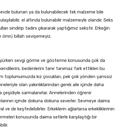
, evde bulunan ya da bulunabilecek tek malzeme bile
 ulaşılabilir, el altında bulunabilir malzemeyle olandır. Seks
arı sindirip tadını çıkararak yaptığımız sekstir. Erkeğin
 ömrü billah sevişemeyiz.
 büyürken sevgi görme ve gösterme konusunda çok da
kendilerini, bedenlerini tanır tanımaz fark ettikleri bu
 Bizim toplumumuzda kız çocukları, pek çok yönden şanssız
neleriyle olan yakınlıklarından gerek aile içinde daha
a çeşidiyle sarmalanırlar. Annelerinden öğrenir
yunlarının içinde dokuna dokuna severler. Sevmeye daima
l ve de keşfedebilirler. Erkeklerin ağlarlarsa erkekliklerinin
ermeleri konusunda daima setlerle karşılaştığı bir
ilir.