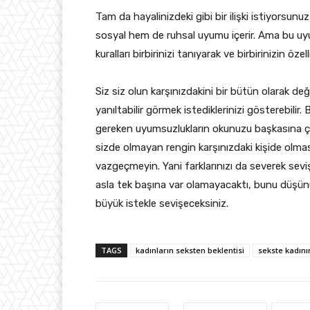
Tam da hayalinizdeki gibi bir ilişki istiyorsun
sosyal hem de ruhsal uyumu içerir. Ama bu uyum
kuralları birbirinizi tanıyarak ve birbirinizin öz
Siz siz olun karşınızdakini bir bütün olarak değe
yanıltabilir görmek istediklerinizi gösterebilir
gereken uyumsuzlukların okunuzu başkasına çe
sizde olmayan rengin karşınızdaki kişide olmas
vazgeçmeyin. Yani farklarınızı da severek sevişin
asla tek başına var olamayacaktı, bunu düşünün
büyük istekle sevişeceksiniz.
TAGS
kadınların seksten beklentisi
sekste kadını