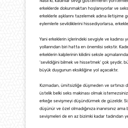
Nasıl ki, kadınlar sevgi göstermenin yöntemle
erkeklerde dokunmaktan hoşlanıyorlar ve seksi 
erkeklerle aşklarını tazelemek adına iletişim
eylemlerle sevildiklerini hissediyorlarsa, erkekl
Yani erkeklerin içlerindeki sevgiyle ve kadıns
yollarından biri hatta en önemlisi sekstir. Kad
erkeklerin kalplerinin kilidini seksle açmaların
‘sevildiğini bilmek ve hissetmek’ çok şeydir, bü
büyük duygunun eksikliğine yol açacaktır.
Kızmadan, ümitsizliğe düşmeden ve sırtınızı 
üstelik belki seks makinası olmak istemezsiniz 
erkeğe sevişmeyi düşündürmek de güzeldir. Siz,
düşünür ve özel olmadığınıza inanırsınız ama 
sevişmeleri de en az bizimki kadar tadından y