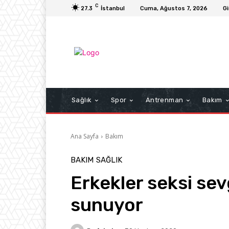
C
27.3
İstanbul
Cuma, Ağustos 7, 2026
Gi
Sağlık
Spor
Antrenman
Bakım
Ana Sayfa
Bakım
BAKIM
SAĞLIK
Erkekler seksi sev
sunuyor