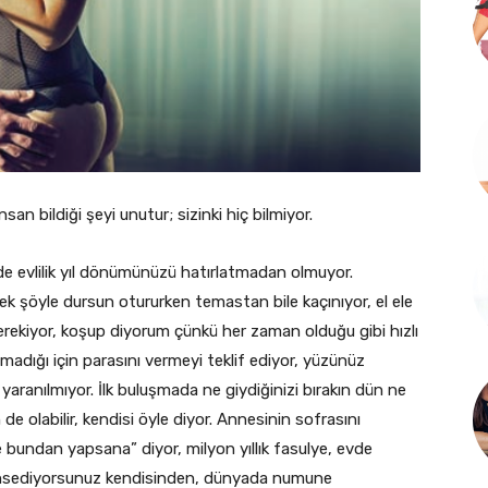
nsan bildiği şeyi unutur; sizinki hiç bilmiyor.
de evlilik yıl dönümünüzü hatırlatmadan olmuyor.
k şöyle dursun otururken temastan bile kaçınıyor, el ele
erekiyor, koşup diyorum çünkü her zaman olduğu gibi hızlı
adığı için parasını vermeyi teklif ediyor, yüzünüz
yaranılmıyor. İlk buluşmada ne giydiğinizi bırakın dün ne
de olabilir, kendisi öyle diyor. Annesinin sofrasını
e bundan yapsana” diyor, milyon yıllık fasulye, evde
ahsediyorsunuz kendisinden, dünyada numune