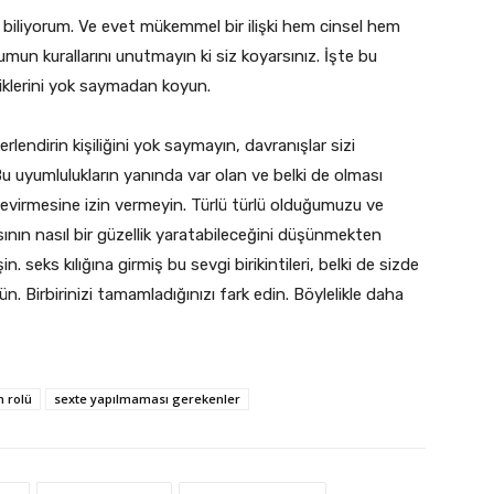
uz biliyorum. Ve evet mükemmel bir ilişki hem cinsel hem
un kurallarını unutmayın ki siz koyarsınız. İşte bu
elliklerini yok saymadan koyun.
rlendirin kişiliğini yok saymayın, davranışlar sizi
. Bu uyumlulukların yanında var olan ve belki de olması
virmesine izin vermeyin. Türlü türlü olduğumuzu ve
ının nasıl bir güzellik yaratabileceğini düşünmekten
. seks kılığına girmiş bu sevgi birikintileri, belki de sizde
. Birbirinizi tamamladığınızı fark edin. Böylelikle daha
n rolü
sexte yapılmaması gerekenler