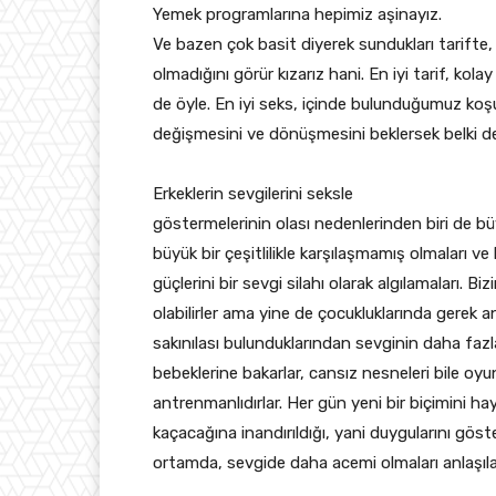
Yemek programlarına hepimiz aşinayız.
Ve bazen çok basit diyerek sundukları tarifte
olmadığını görür kızarız hani. En iyi tarif, kolay
de öyle. En iyi seks, içinde bulunduğumuz koşull
değişmesini ve dönüşmesini beklersek belki de
Erkeklerin sevgilerini seksle
göstermelerinin olası nedenlerinden biri de
büyük bir çeşitlilikle karşılaşmamış olmaları ve 
güçlerini bir sevgi silahı olarak algılamaları.
olabilirler ama yine de çocukluklarında gerek an
sakınılası bulunduklarından sevginin daha fazl
bebeklerine bakarlar, cansız nesneleri bile o
antrenmanlıdırlar. Her gün yeni bir biçimini haya
kaçacağına inandırıldığı, yani duygularını göst
ortamda, sevgide daha acemi olmaları anlaşılab