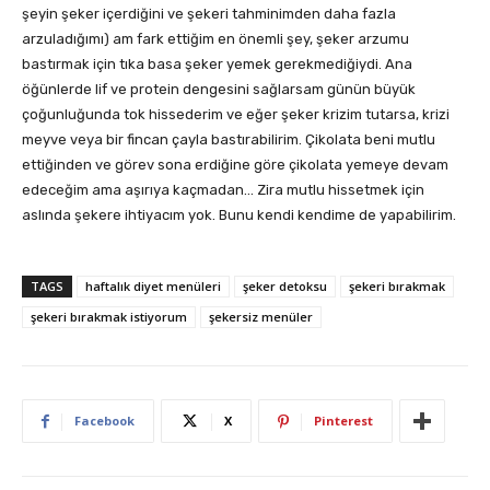
şeyin şeker içerdiğini ve şekeri tahminimden daha fazla
arzuladığımı) am fark ettiğim en önemli şey, şeker arzumu
bastırmak için tıka basa şeker yemek gerekmediğiydi. Ana
öğünlerde lif ve protein dengesini sağlarsam günün büyük
çoğunluğunda tok hissederim ve eğer şeker krizim tutarsa, krizi
meyve veya bir fincan çayla bastırabilirim. Çikolata beni mutlu
ettiğinden ve görev sona erdiğine göre çikolata yemeye devam
edeceğim ama aşırıya kaçmadan… Zira mutlu hissetmek için
aslında şekere ihtiyacım yok. Bunu kendi kendime de yapabilirim.
TAGS
haftalık diyet menüleri
şeker detoksu
şekeri bırakmak
şekeri bırakmak istiyorum
şekersiz menüler
Facebook
X
Pinterest