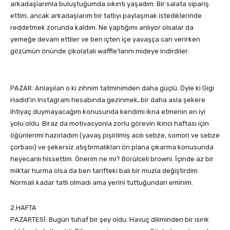
arkadaşlarımla buluştuğumda sıkıntı yaşadım. Bir salata sipariş
ettim, ancak arkadaşlarım bir tatlıyı paylaşmak istediklerinde
reddetmek zorunda kaldım. Ne yaptığımı anlıyor olsalar da
yemeğe devam ettiler ve ben içten içe yavaşça can verirken
gözümün önünde çikolatalı waffle’larını mideye indirdiler.
PAZAR: Anlaşılan o ki zihnim tatminimden daha güçlü. Öyle ki Gigi
Hadid’in Instagram hesabında gezinmek, bir daha asla şekere
ihtiyaç duymayacağım konusunda kendimi ikna etmenin en iyi
yolu oldu. Biraz da motivasyonla zorlu görevin ikinci haftası için
öğünlerimi hazırladım (yavaş pişirilmiş acılı sebze, somon ve sebze
çorbası) ve şekersiz atıştırmalıkları ön plana çıkarma konusunda
heyecanlı hissettim. Önerim ne mi? Börülceli browni. İçinde az bir
miktar hurma olsa da ben tarifteki balı bir muzla değiştirdim.
Normali kadar tatlı olmadı ama yerini tuttuğundan eminim.
2.HAFTA
PAZARTESİ: Bugün tuhaf bir şey oldu. Havuç diliminden bir ısırık