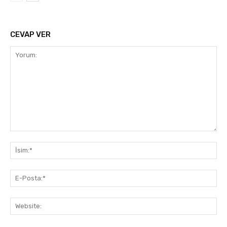
CEVAP VER
Yorum:
İsi
E-
Pos
Web