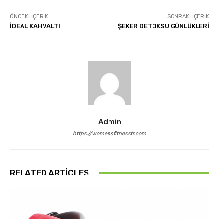
ÖNCEKI İÇERIK
SONRAKI İÇERIK
İDEAL KAHVALTI
ŞEKER DETOKSU GÜNLÜKLERİ
Admin
https://womensfitnesstr.com
RELATED ARTICLES