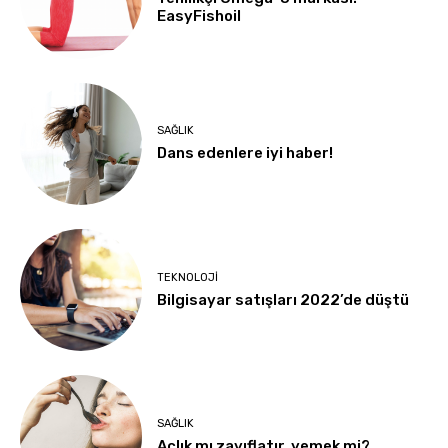
EasyFishoil
SAĞLIK
Dans edenlere iyi haber!
TEKNOLOJI
Bilgisayar satışları 2022’de düştü
SAĞLIK
Açlık mı zayıflatır, yemek mi?