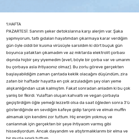
1.HAFTA
PAZARTESİ: Sanırım şeker detokslarına karşı alerjim var. Şaka
yapmıyorum, tatlı gıdaları hayatımdan çıkarmaya karar verdiğim
gün öyle ciddi bir kusma virüsüyle sarsıldım ki dört buçuk gün
boyunca yataktan çıkamadım ve az miktarda elektrolit çorbası
dışında hiçbir şey yiyemedim (evet, böyle bir çorba var ve umarım
bu çorbaya asla ihtiyacınız olmaz). Bu zorlu göreve gerçekten
başlayabildiğim zaman çantada keklik olacağını düşündüm, zira
zaten bir haftadır hayatta en çok arzuladığım şey olan yeme
alışkanlığından uzak kalmıştım. Fakat sonradan anladım ki bu çok
yanlış bir fikirdi. Yulaftan oluşan kahvaltı ve vegan çorbayla
geçiştirdiğim öğle yemeği lezzetli olsa da saat öğleden sonra 3’ü
gösterdiğinde en sevdiğim kafeye gidip tarçınlı ve elmalı muffin
almamak için kendimi zor tuttum. Hiç enerjim yokmuş ve
canlanmak için gerçekten bir şeye ihtiyacım varmış gibi
hissediyordum. Ancak dayandım ve atıştırmalıklarımı bir elma ve
bir muzla sınırlı tuttum.