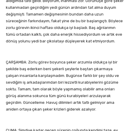
aldığımda tatlı geldi. Biliyorum, inanması zor. Görünüşe göre şeker
kullanmadan geçirdiğim yedi günün ardından tat alma duyum
değişmişti. Tamamen değişmesinin bundan daha uzun
süreceğinin farkındayım, fakat yine de bu bir başlangıçtı. Böylece
zorlu görevin ikinci haftası oldukça iyi başladı. Baş ağrılarımın
tümü ortadan kalktı, çok daha enerjik hissediyordum ve artık eve
dönüş yolunu yedi bar çikolatayı düşleyerek kat etmiyordum.
ÇARŞAMBA: Zorlu görev boyunca şeker arzumla oldukça iyi bir
şekilde baş ederken beni şekerli şeylerle baştan çıkarmaya
çalışan insanlarla karşılaşmadım. Bugünse farklı bir şey oldu ve
sevdiğim iş arkadaşlarımdan biri lezzetli kurabiyelerini gözüme
soktu. Tamam, tam olarak böyle yapmamış olabilir ama onları
görüş alanıma sokunca tüm günü kurabiyeleri arzulayarak
geçirdim. Güncelleme: Havuç dilimleri artık tatlı gelmiyor ama
aniden ortaya çıkan şeker krizleri giderek azalıyor.
CUMA: Şimdiye kadar geçen sürenin çoğunda kendimi taze, ev