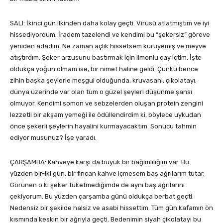
SALI: İkinci gün ilkinden daha kolay geçti. Virüsü atlatmıştım ve iyi
hissediyordum. İradem tazelendi ve kendimi bu “şekersiz” göreve
yeniden adadım. Ne zaman açlık hissetsem kuruyemiş ve meyve
atıştırdım. Şeker arzusunu bastırmak için limonlu çay içtim. İşte
oldukça yoğun olmam ise, bir nimet haline geldi. Çünkü bence
zihin başka şeylerle meşgul olduğunda, kruvasanı, çikolatayı,
dünya üzerinde var olan tüm o güzel şeyleri düşünme şansı
olmuyor. Kendimi somon ve sebzelerden oluşan protein zengini
lezzetli bir akşam yemeği ile ödüllendirdim ki, böylece uykudan
önce şekerli şeylerin hayalini kurmayacaktım. Sonucu tahmin
ediyor musunuz? İşe yaradı.
ÇARŞAMBA: Kahveye karşı da büyük bir bağımlılığım var. Bu
yüzden bir-iki gün, bir fincan kahve içmesem baş ağrılarım tutar.
Görünen o ki şeker tüketmediğimde de aynı baş ağrılarını
çekiyorum. Bu yüzden çarşamba günü oldukça berbat geçti.
Nedensiz bir şekilde halsiz ve asabi hissettim. Tüm gün kafamın ön
kısmında keskin bir ağrıyla geçti. Bedenimin siyah çikolatayı bu