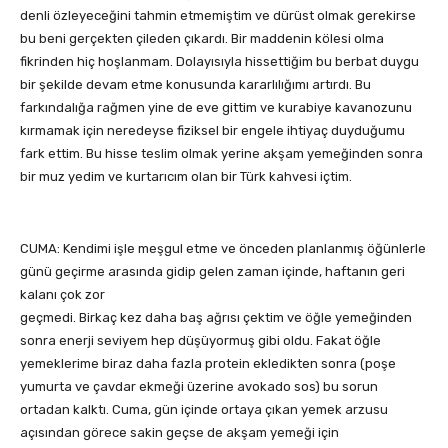
denli özleyeceğini tahmin etmemiştim ve dürüst olmak gerekirse
bu beni gerçekten çileden çıkardı. Bir maddenin kölesi olma
fikrinden hiç hoşlanmam. Dolayısıyla hissettiğim bu berbat duygu
bir şekilde devam etme konusunda kararlılığımı artırdı. Bu
farkındalığa rağmen yine de eve gittim ve kurabiye kavanozunu
kırmamak için neredeyse fiziksel bir engele ihtiyaç duyduğumu
fark ettim. Bu hisse teslim olmak yerine akşam yemeğinden sonra
bir muz yedim ve kurtarıcım olan bir Türk kahvesi içtim.
CUMA: Kendimi işle meşgul etme ve önceden planlanmış öğünlerle
günü geçirme arasında gidip gelen zaman içinde, haftanın geri
kalanı çok zor
geçmedi. Birkaç kez daha baş ağrısı çektim ve öğle yemeğinden
sonra enerji seviyem hep düşüyormuş gibi oldu. Fakat öğle
yemeklerime biraz daha fazla protein ekledikten sonra (poşe
yumurta ve çavdar ekmeği üzerine avokado sos) bu sorun
ortadan kalktı. Cuma, gün içinde ortaya çıkan yemek arzusu
açısından görece sakin geçse de akşam yemeği için