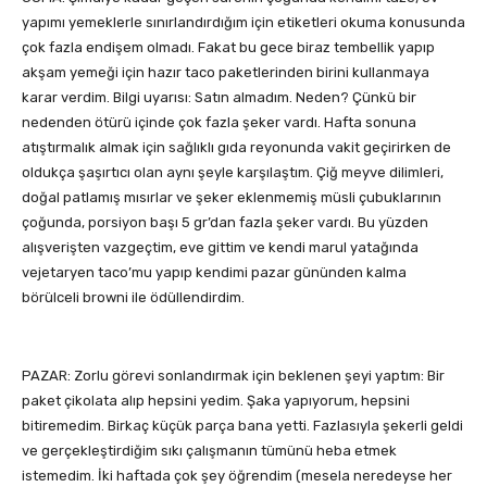
yapımı yemeklerle sınırlandırdığım için etiketleri okuma konusunda
çok fazla endişem olmadı. Fakat bu gece biraz tembellik yapıp
akşam yemeği için hazır taco paketlerinden birini kullanmaya
karar verdim. Bilgi uyarısı: Satın almadım. Neden? Çünkü bir
nedenden ötürü içinde çok fazla şeker vardı. Hafta sonuna
atıştırmalık almak için sağlıklı gıda reyonunda vakit geçirirken de
oldukça şaşırtıcı olan aynı şeyle karşılaştım. Çiğ meyve dilimleri,
doğal patlamış mısırlar ve şeker eklenmemiş müsli çubuklarının
çoğunda, porsiyon başı 5 gr’dan fazla şeker vardı. Bu yüzden
alışverişten vazgeçtim, eve gittim ve kendi marul yatağında
vejetaryen taco’mu yapıp kendimi pazar gününden kalma
börülceli browni ile ödüllendirdim.
PAZAR: Zorlu görevi sonlandırmak için beklenen şeyi yaptım: Bir
paket çikolata alıp hepsini yedim. Şaka yapıyorum, hepsini
bitiremedim. Birkaç küçük parça bana yetti. Fazlasıyla şekerli geldi
ve gerçekleştirdiğim sıkı çalışmanın tümünü heba etmek
istemedim. İki haftada çok şey öğrendim (mesela neredeyse her