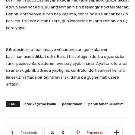
kasılmanın gücü zayıflayana kadar kaç tane yapabildiğinize dikkat
edin. Sayıyı not edin. Bu antrenmanınızın başlangıç noktası olacak:
Her biri dört saniye süren beş kasılma, sonra on kısa ancak keskin
kasılma. Üç kere olmak üzere, gün içerisinde bu antrenmanı da üç
kere yapın.
5)Nefesinizi tutmamaya ve vücudunuzun geri kalanının
kasılmamasına dikkat edin. Rahat hissettiğinizde, bu egzersizleri
farklı pozisyonlarda denemeye başlayabilirsiniz: Ayakta, oturarak,
uzanarak gibi ilk adımda yaptığınız kontrolü (dört saniye) her altı
ile sekiz haftada bir tekrarlayarak, daha da güçlenmek üzere
arttırın.
TAGS
idrar kaçırma kadın
pelvik taban
pelvik taban kullanımı
Facebook
X
Pinterest