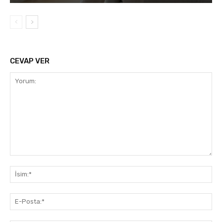
CEVAP VER
Yorum:
İsi
E-
Pos