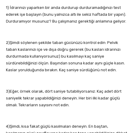
1) İdrarınızı yaparken bir anda durdurup durduramadığınızı test
ederek işe başlayın (bunu yalnızca altı ile sekiz haftada bir yapın).
Durduramıyor musunuz? Bu çalışmanız gerektiği anlamına geliyor.
2)Şimdi söylenen şekilde taban gücünüzü kontrol edin: Pelvik
taban kaslarınızı içe ve dışa doğru gererek (bu kasları idrarınızı
durdurmada kullanıyorsunuz) bu kasılmayı kaç saniye
sürdürebildiğinizi ölçün. Başından sonuna kadar aynı güçle kasın.
Kaslar yorulduğunda bırakın. Kaç saniye sürdüğünü not edin.
3)Eğer, örnek olarak, dört saniye tutabiliyorsanız: Kaç adet dört
saniyelik tekrar yapabildiğinizi deneyin. Her biri ilki kadar güçlü
olmalı. Tekrarların sayısını not edin.
4)Şimdi, kısa fakat güçlü kasılmaları deneyin. En baştan,