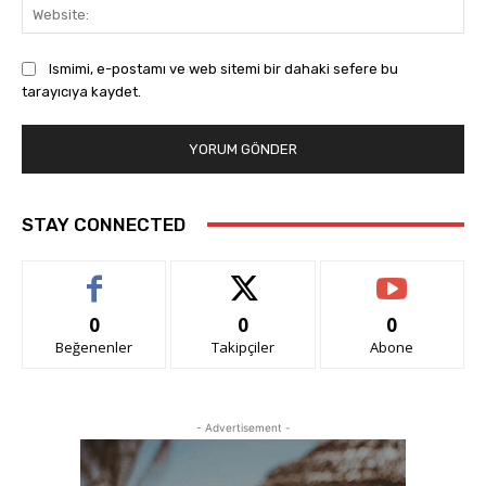
Web
Ismimi, e-postamı ve web sitemi bir dahaki sefere bu
tarayıcıya kaydet.
STAY CONNECTED
0
0
0
Beğenenler
Takipçiler
Abone
- Advertisement -