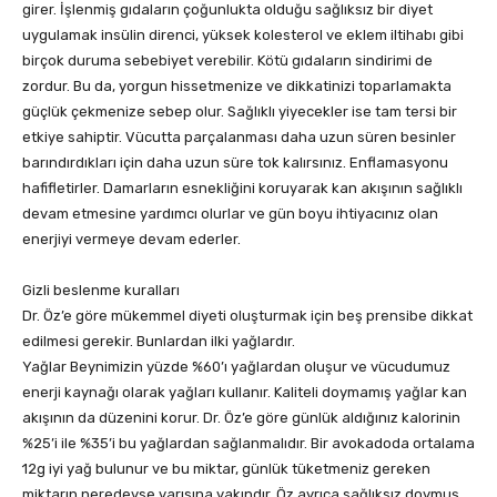
girer. İşlenmiş gıdaların çoğunlukta olduğu sağlıksız bir diyet
uygulamak insülin direnci, yüksek kolesterol ve eklem iltihabı gibi
birçok duruma sebebiyet verebilir. Kötü gıdaların sindirimi de
zordur. Bu da, yorgun hissetmenize ve dikkatinizi toparlamakta
güçlük çekmenize sebep olur. Sağlıklı yiyecekler ise tam tersi bir
etkiye sahiptir. Vücutta parçalanması daha uzun süren besinler
barındırdıkları için daha uzun süre tok kalırsınız. Enflamasyonu
hafifletirler. Damarların esnekliğini koruyarak kan akışının sağlıklı
devam etmesine yardımcı olurlar ve gün boyu ihtiyacınız olan
enerjiyi vermeye devam ederler.
Gizli beslenme kuralları
Dr. Öz’e göre mükemmel diyeti oluşturmak için beş prensibe dikkat
edilmesi gerekir. Bunlardan ilki yağlardır.
Yağlar Beynimizin yüzde %60’ı yağlardan oluşur ve vücudumuz
enerji kaynağı olarak yağları kullanır. Kaliteli doymamış yağlar kan
akışının da düzenini korur. Dr. Öz’e göre günlük aldığınız kalorinin
%25’i ile %35’i bu yağlardan sağlanmalıdır. Bir avokadoda ortalama
12g iyi yağ bulunur ve bu miktar, günlük tüketmeniz gereken
miktarın neredeyse yarısına yakındır. Öz ayrıca sağlıksız doymuş