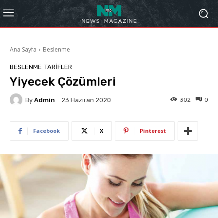
Ana Sayfa
Beslenme
BESLENME
TARIFLER
Yiyecek Çözümleri
By
Admin
302
0
23 Haziran 2020
Facebook
X
Pinterest