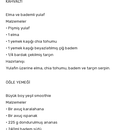
KAHVALTI
Elma ve bademli yulaf
Malzemeler
• Pişmiş yulaf
• 1 elma
• 1 yemek kaşığı chia tohumu
• 1 yemek kaşığı beyazlatılmış çiğ badem
• 1/4 bardak çekilmiş tarçın
Hazırlanışı.
Yulafın üzerine elma, chia tohumu, badem ve tarçın serpin.
ÖĞLE YEMEĞİ
Büyük boy yeşil smoothie
Malzemeler
• Bir avuç karalahana
• Bir avuç ıspanak
• 225 g dondurulmuş ananas
• 240ml badem sütü