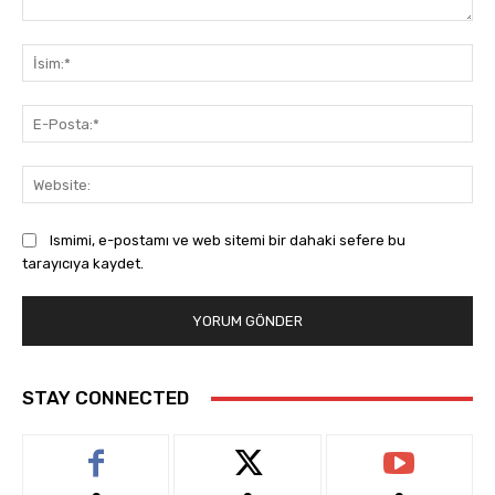
Yorum:
İsi
E-
Pos
Web
Ismimi, e-postamı ve web sitemi bir dahaki sefere bu
tarayıcıya kaydet.
STAY CONNECTED