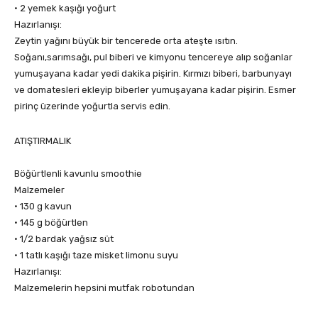
• 2 yemek kaşığı yoğurt
Hazırlanışı:
Zeytin yağını büyük bir tencerede orta ateşte ısıtın.
Soğanı,sarımsağı, pul biberi ve kimyonu tencereye alıp soğanlar
yumuşayana kadar yedi dakika pişirin. Kırmızı biberi, barbunyayı
ve domatesleri ekleyip biberler yumuşayana kadar pişirin. Esmer
pirinç üzerinde yoğurtla servis edin.
ATIŞTIRMALIK
Böğürtlenli kavunlu smoothie
Malzemeler
• 130 g kavun
• 145 g böğürtlen
• 1/2 bardak yağsız süt
• 1 tatlı kaşığı taze misket limonu suyu
Hazırlanışı:
Malzemelerin hepsini mutfak robotundan