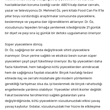
hastalıklardan koruma özelliği vardır. ABD’li kalp damar cerrahı,
yazar ve televizyoncu Dr. Mehmet Öz, yeni kitabı Food Can Fix It’te
yıllar boyu sürdürdüğü araştırmalar sonucunda yiyeceklere,
beslenmeye ve yaşama dair öğrendiklerini aktarıyor. Dr. Öz,
vücudunuzu tepeden tırnağa yenilemek istediğinizde 21 günlük
bir diyet ve peşi sıra üç günlük bir detoks uygulamanızı öneriyor.
Süper yiyeceklere dönüş
Dr. Öz, sağlığınızı bir anda değiştirecek sihirli yiyeceklere
inanmıyor. Onun yerine sağlıklı ve eksiksiz besin sunan süper
yiyecekleri çeşit çeşit tüketmeyi öneriyor. Bu tip yiyecekleri daha
fazla tüketmek, hem tabağınızı kötü yiyeceklerden arındıracak
hem de sağlığınıza faydalı olacaktır. Birçok hastalığı tedavi
etmede ilaç ve cerrahi müdahale gibi modern yöntemlerin
gerekliliği tartışılmaz olsa da, iyi beslenmek de birçok rahatsızlığı
engellemede yardımcı olabiliyor. Yiyecekler sihirli iksirler değildir.
Fakat beslenme tercihlerinizi sağlıklı gıdalardan yana
değiştirdiğinizde, kötü yiyeceklerin vücudunuzdaki etkisi yavaş
yavaş kaybolur. Gıdalar, vücudunuzdaki her hücre ile
etkileşime