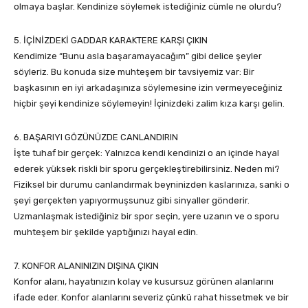
olmaya başlar. Kendinize söylemek istediğiniz cümle ne olurdu?
5. İÇİNİZDEKİ GADDAR KARAKTERE KARŞI ÇIKIN
Kendimize “Bunu asla başaramayacağım” gibi delice şeyler
söyleriz. Bu konuda size muhteşem bir tavsiyemiz var: Bir
başkasının en iyi arkadaşınıza söylemesine izin vermeyeceğiniz
hiçbir şeyi kendinize söylemeyin! İçinizdeki zalim kıza karşı gelin.
6. BAŞARIYI GÖZÜNÜZDE CANLANDIRIN
İşte tuhaf bir gerçek: Yalnızca kendi kendinizi o an içinde hayal
ederek yüksek riskli bir sporu gerçekleştirebilirsiniz. Neden mi?
Fiziksel bir durumu canlandırmak beyninizden kaslarınıza, sanki o
şeyi gerçekten yapıyormuşsunuz gibi sinyaller gönderir.
Uzmanlaşmak istediğiniz bir spor seçin, yere uzanın ve o sporu
muhteşem bir şekilde yaptığınızı hayal edin.
7. KONFOR ALANINIZIN DIŞINA ÇIKIN
Konfor alanı, hayatınızın kolay ve kusursuz görünen alanlarını
ifade eder. Konfor alanlarını severiz çünkü rahat hissetmek ve bir