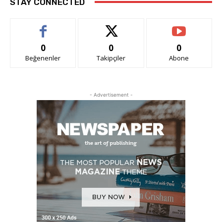
STAY CONNECTED
0
0
0
Beğenenler
Takipçiler
Abone
- Advertisement -