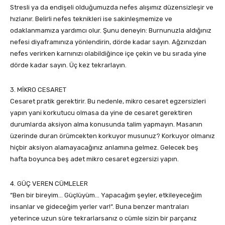
Stresli ya da endişeli olduğumuzda nefes alışımız düzensizleşir ve
hızlanır. Belirli nefes teknikleri ise sakinleşmemize ve
odaklanmamıza yardımcı olur. Şunu deneyin: Burnunuzla aldığınız
nefesi diyaframınıza yönlendirin, dörde kadar sayın. Ağzınızdan
nefes verirken karnınızı olabildiğince içe çekin ve bu sırada yine
dörde kadar sayın. Üç kez tekrarlayın.
3. MİKRO CESARET
Cesaret pratik gerektirir. Bu nedenle, mikro cesaret egzersizleri
yapın yani korkutucu olmasa da yine de cesaret gerektiren
durumlarda aksiyon alma konusunda talim yapmayın. Masanın
üzerinde duran örümcekten korkuyor musunuz? Korkuyor olmanız
hiçbir aksiyon alamayacağınız anlamına gelmez. Gelecek beş
hafta boyunca beş adet mikro cesaret egzersizi yapın.
4. GÜÇ VEREN CÜMLELER
“Ben bir bireyim… Güçlüyüm… Yapacağım şeyler, etkileyeceğim
insanlar ve gideceğim yerler var!”. Buna benzer mantraları
yeterince uzun süre tekrarlarsanız o cümle sizin bir parçanız