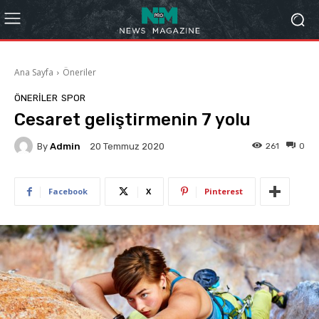
Ana Sayfa
Öneriler
ÖNERILER
SPOR
Cesaret geliştirmenin 7 yolu
By
Admin
261
0
20 Temmuz 2020
Facebook
X
Pinterest