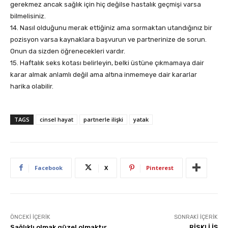
gerekmez ancak sağlık için hiç değilse hastalık geçmişi varsa
bilmelisiniz.
14. Nasıl olduğunu merak ettiğiniz ama sormaktan utandığınız bir
pozisyon varsa kaynaklara başvurun ve partnerinize de sorun.
Onun da sizden öğrenecekleri vardır.
15. Haftalık seks kotası belirleyin, belki üstüne çıkmamaya dair
karar almak anlamlı değil ama altına inmemeye dair kararlar
harika olabilir.
TAGS
cinsel hayat
partnerle ilişki
yatak
Facebook
X
Pinterest
ÖNCEKI İÇERIK
SONRAKI İÇERIK
Sağlıklı olmak güzel olmaktır
RİSKLİ İŞ