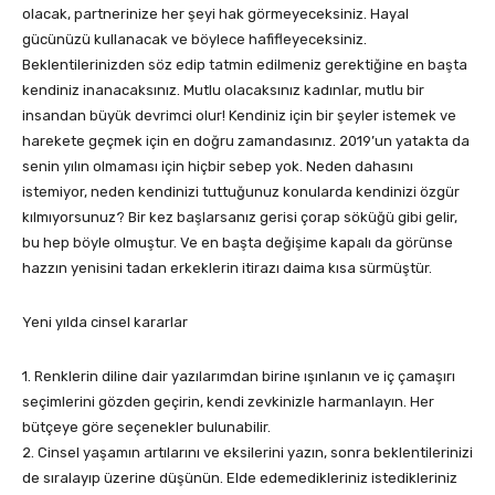
olacak, partnerinize her şeyi hak görmeyeceksiniz. Hayal
gücünüzü kullanacak ve böylece hafifleyeceksiniz.
Beklentilerinizden söz edip tatmin edilmeniz gerektiğine en başta
kendiniz inanacaksınız. Mutlu olacaksınız kadınlar, mutlu bir
insandan büyük devrimci olur! Kendiniz için bir şeyler istemek ve
harekete geçmek için en doğru zamandasınız. 2019’un yatakta da
senin yılın olmaması için hiçbir sebep yok. Neden dahasını
istemiyor, neden kendinizi tuttuğunuz konularda kendinizi özgür
kılmıyorsunuz? Bir kez başlarsanız gerisi çorap söküğü gibi gelir,
bu hep böyle olmuştur. Ve en başta değişime kapalı da görünse
hazzın yenisini tadan erkeklerin itirazı daima kısa sürmüştür.
Yeni yılda cinsel kararlar
1. Renklerin diline dair yazılarımdan birine ışınlanın ve iç çamaşırı
seçimlerini gözden geçirin, kendi zevkinizle harmanlayın. Her
bütçeye göre seçenekler bulunabilir.
2. Cinsel yaşamın artılarını ve eksilerini yazın, sonra beklentilerinizi
de sıralayıp üzerine düşünün. Elde edemedikleriniz istedikleriniz