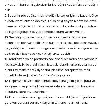
erkeklerin bunları hiç de sizin fark ettiğiniz kadar fark etmediğini
bilin.
9. Bedeninizde değiştirmek istediğiniz şeyler için ne kadar bütçe
ayırabiliyorsunuz hesaplayın. Kalçaları gizleyen bir etekse etek,
memeleri küçülten bir cerrahsa cerrah, dudakları dolgunlaştıran
bir rujsa ruj; küçük büyük demeden buna yatırım yapın.
10. Seviştiğinizde ne hissettiğinizi ve cinsel kimliğinizi ne
zamandan beri yaşadığınızı düşünün. Bu kişisel hesaplaşma, size
geç kaldığınızı, özensiz olduğunuzu, fazla özverili olduğunuzu ya
da size dair başka pek çok bilgiyi aktaracaktır.
11. Kendinizde ya da partnerinizde cinsel bir sorun görüyorsanız
(bu isteksizlik de olabilir aşırı istek de olabilir, erken boşalma da
olabilir zamansız ereksiyon da), bir cinsel terapiste ve tabii
öncelikli olarak jinekoloğa-üroloğa başvurun.
12. Hepimizin sevişmeler sonucu meydana gelmiş olduğunu ve
sevişmenin ayıp olmadığını, yatak odanızın sizin gizli bahçeniz
olduğunu kendinize hatırlatın.
13. Partnerinizin cinsel geçmişine dair ne bildiğinizi düşünün ve
gereken soruları sorun. Hikayenin tümüne hakim olmanız