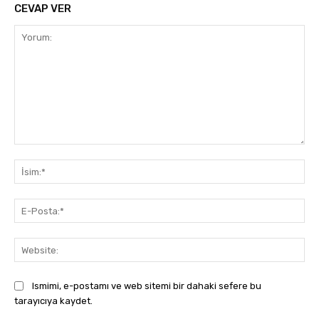
CEVAP VER
Yorum:
İsi
E-
Pos
Web
Ismimi, e-postamı ve web sitemi bir dahaki sefere bu
tarayıcıya kaydet.