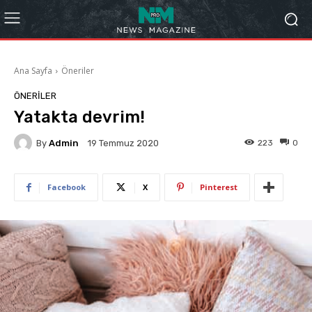
Ana Sayfa
Öneriler
ÖNERILER
Yatakta devrim!
By
Admin
223
0
19 Temmuz 2020
Facebook
X
Pinterest