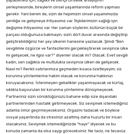
yapabilmesi için, sağlıklı ve bilinçli cinsellik anlayışının
yerleşmesinde, bireylerin cinsel yaşamlarında reform yapması
gerekir. Yani benim de, sizin de hepimizin cinsel yaşamımızda
yeniliğe ve gelişmeye ihtiyacımız var. İlişkilerimizin sağlığı için
değişime ihtiyacımız var. Her zaman söylerim; bütünün küçük bir
parçası olduğunuza bakmayın, sizin dört duvar arasında değiştirip
geliştirebildiğiniz her şey ülkenin hanesine yazılacak. Şimdi “Ben
sevgilimle özgürce ve fantezilerimi gerçekleştirerek sevişince ülke
mi gelişecek, ne ilgisi var?” diyenler olacak mı? Olacak. Evet sevgili
kadın, sen sağlıkla ve mutlulukla sevişince ülken de gelişecek.
Nasıl mı? Renkli satırlarımıza geçmeden kısaca özetleyeyim; siz
korunma yöntemlerine hakim olacak ve korunma hakkınızı
koruyacaksınız. İstenmeyen gebelikler yaşanmayacak ve kürtaj,
sıklıkla başvurulan bir korunma yöntemine dönüşmeyecek.
Partneriniz sizin sönüklüğünüzü bahane edip size dışarıdaki
partnerlerinden hastalık getirmeyecek. Siz sevişmek istemediğiniz
adamla ömür geçirmeyeceksiniz. Orgazmı tadacak ve böylece
sosyal yaşantında da stresinizi azaltmış daha huzurlu bir insan
olacaksınız. Sevişmek istemediğinizde “hayır” diyecek ve bu
konuda zamanla da olsa saygı göreceksiniz. Ne taciz, ne tecavüz