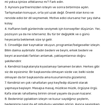
mi yoksa içinize attıklarınız mı? Fark edin.
3. Aynısını partnerinizden isteyin ve sonra birbirinize açılın.
Tartışmadan konuşun, orta yol uzak değil. Önemli olan kırıcı ve
rencide edici bir dil seçmemek. Motive edici olursanız her şey daha
kolay.
4. Haftanın belli günlerinde sevişmek için konseptler düşünün. Yer,
pozisyon ya da ne isterseniz. Bu tür bir değişiklik ve o günü
heyecanla beklemek size iyi gelir.
5. Cinselliğe dair kaynaklar okuyun, programlar/belgeseller izleyin.
Bilim daima aydınlatır. Kadın bedeni ve beyni, erkek bedeni ve
beyni arasındaki farkları anlamak, yaklaşımlarınızı doğru
şekillendirir.
6. Kendinizi başkalarıyla kıyaslamayı tamamen bırakın. Herkes gibi
siz de eşsizsiniz. Bir başkasında olmayan sizde var, belki sizde
olmayan da bir başkasında ama kusurlarınızla güzelsiniz.
7. Kendinizi en çok rahatlatan şeyi keşfedip düzenli olarak
yapmaya başlayın. Masajsa masaj, müzikse müzik, örgüyse örgü.
Kafa olarak rahatlamış birinin cinsel yaşamı da puan kazanır.
8. Bedeninizi çıplakken izleyin ve kusur saydığınız şeylerin,
bedeninize nasıl da ait olduğunu yeniden görün. Ayrıca sevişirken,