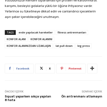
Vücudunuzun kendini toparlaması için protein ve karbonhidrat
karışımı, besleyici gıdalarla yüklü bir öğüne ihtiyacınız vardır.
Yeterince su tüketmeye dikkat edin ve canlandırıcı içeceklerin
aşırı şeker içerebileceğini unutmayın.
TAGS
evde yapılacak hareketler
fitness antrenmanları
KONFOR ALANI
KONFOR ALANINI
KONFOR ALANINIZDAN UZAKLAŞIN
lat pull-down
leg press
Facebook
X
Pinterest
ÖNCEKI İÇERIK
SONRAKI İÇERIK
Squat yaparken sıkça yapılan
Ön antrenmanı atlamayın
8 hata