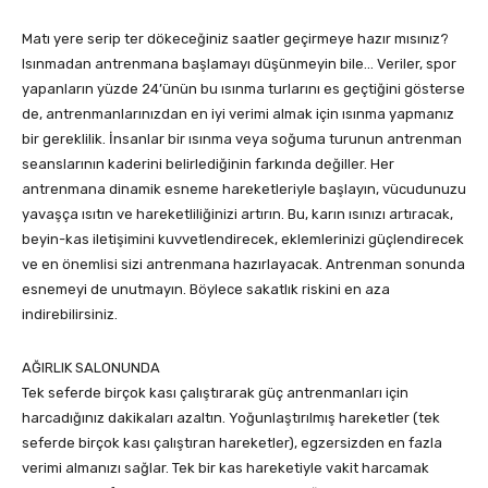
Matı yere serip ter dökeceğiniz saatler geçirmeye hazır mısınız?
Isınmadan antrenmana başlamayı düşünmeyin bile… Veriler, spor
yapanların yüzde 24’ünün bu ısınma turlarını es geçtiğini gösterse
de, antrenmanlarınızdan en iyi verimi almak için ısınma yapmanız
bir gereklilik. İnsanlar bir ısınma veya soğuma turunun antrenman
seanslarının kaderini belirlediğinin farkında değiller. Her
antrenmana dinamik esneme hareketleriyle başlayın, vücudunuzu
yavaşça ısıtın ve hareketliliğinizi artırın. Bu, karın ısınızı artıracak,
beyin-kas iletişimini kuvvetlendirecek, eklemlerinizi güçlendirecek
ve en önemlisi sizi antrenmana hazırlayacak. Antrenman sonunda
esnemeyi de unutmayın. Böylece sakatlık riskini en aza
indirebilirsiniz.
AĞIRLIK SALONUNDA
Tek seferde birçok kası çalıştırarak güç antrenmanları için
harcadığınız dakikaları azaltın. Yoğunlaştırılmış hareketler (tek
seferde birçok kası çalıştıran hareketler), egzersizden en fazla
verimi almanızı sağlar. Tek bir kas hareketiyle vakit harcamak