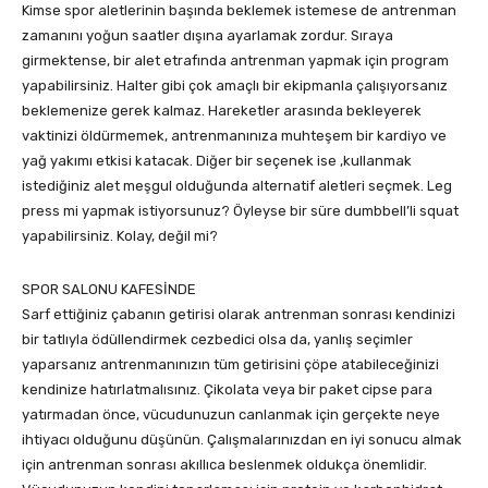
Kimse spor aletlerinin başında beklemek istemese de antrenman
zamanını yoğun saatler dışına ayarlamak zordur. Sıraya
girmektense, bir alet etrafında antrenman yapmak için program
yapabilirsiniz. Halter gibi çok amaçlı bir ekipmanla çalışıyorsanız
beklemenize gerek kalmaz. Hareketler arasında bekleyerek
vaktinizi öldürmemek, antrenmanınıza muhteşem bir kardiyo ve
yağ yakımı etkisi katacak. Diğer bir seçenek ise ,kullanmak
istediğiniz alet meşgul olduğunda alternatif aletleri seçmek. Leg
press mi yapmak istiyorsunuz? Öyleyse bir süre dumbbell’li squat
yapabilirsiniz. Kolay, değil mi?
SPOR SALONU KAFESİNDE
Sarf ettiğiniz çabanın getirisi olarak antrenman sonrası kendinizi
bir tatlıyla ödüllendirmek cezbedici olsa da, yanlış seçimler
yaparsanız antrenmanınızın tüm getirisini çöpe atabileceğinizi
kendinize hatırlatmalısınız. Çikolata veya bir paket cipse para
yatırmadan önce, vücudunuzun canlanmak için gerçekte neye
ihtiyacı olduğunu düşünün. Çalışmalarınızdan en iyi sonucu almak
için antrenman sonrası akıllıca beslenmek oldukça önemlidir.