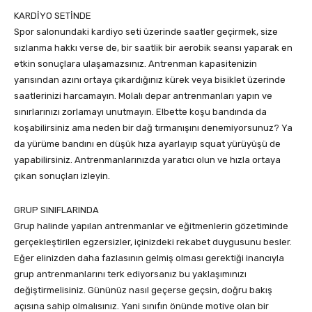
KARDİYO SETİNDE
Spor salonundaki kardiyo seti üzerinde saatler geçirmek, size
sızlanma hakkı verse de, bir saatlik bir aerobik seansı yaparak en
etkin sonuçlara ulaşamazsınız. Antrenman kapasitenizin
yarısından azını ortaya çıkardığınız kürek veya bisiklet üzerinde
saatlerinizi harcamayın. Molalı depar antrenmanları yapın ve
sınırlarınızı zorlamayı unutmayın. Elbette koşu bandında da
koşabilirsiniz ama neden bir dağ tırmanışını denemiyorsunuz? Ya
da yürüme bandını en düşük hıza ayarlayıp squat yürüyüşü de
yapabilirsiniz. Antrenmanlarınızda yaratıcı olun ve hızla ortaya
çıkan sonuçları izleyin.
GRUP SINIFLARINDA
Grup halinde yapılan antrenmanlar ve eğitmenlerin gözetiminde
gerçekleştirilen egzersizler, içinizdeki rekabet duygusunu besler.
Eğer elinizden daha fazlasının gelmiş olması gerektiği inancıyla
grup antrenmanlarını terk ediyorsanız bu yaklaşımınızı
değiştirmelisiniz. Gününüz nasıl geçerse geçsin, doğru bakış
açısına sahip olmalısınız. Yani sınıfın önünde motive olan bir