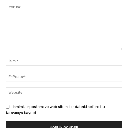
Yorum:
İsi
E-
Pos
Web
Ismimi, e-postamı ve web sitemi bir dahaki sefere bu
tarayıcıya kaydet.