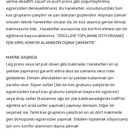
yerine deadlift, squat ve push press gibi yoğunlaştırılmış
egzersizleri deneyebilirsiniz. Bu hareketler, vücudunuzdaki tüm
kas gruplarını çalıştırır ve yan dokuları güçlendirir. Alışması zaman
isteyen teknik hareketler olsalar da, bir kez alışınca geriye dönüp
bakmazsınız bile… Hareketler esnasında sizi kontrol etmesi için bir
eğitmene başvurabilirsiniz. “ÖDÜLLERİ TOPLAMAK İSTİYORSANIZ
İŞİN SIRRI, KONFOR ALANINIZIN DIŞINA ÇIKMAKTIR.”
MAKİNE BAŞINDA
Leg press veya lat pull-down gibi makineler, hareketleri en iyi
şekilde yapmanızı garanti altına alsa da zamanla sıkıcı hale
gelebilirler. Elinizin altındakileri en iyi şekilde kullanmak için
yaratıcı olun. Süper setler (tek bir kas grubunu çalıştıran bir
egzersizden karşıt kas grubunu çalıştıran başka bir egzersiz)
veya drop setler (kaslarınız ağır bir yük kaldıramadığında hafif bir
ağırlıkla art arda setler yapmak) yapmayı deneyin. Diğer bir
seçenek ise, farklı kas gruplarını çalıştıran en az dört makinede
geri dönüşümlü egzersizler yapmak. Ödülleri toplamak istiyorsanız
işin sırrı, konfor alanınızın dışına çıkmak.