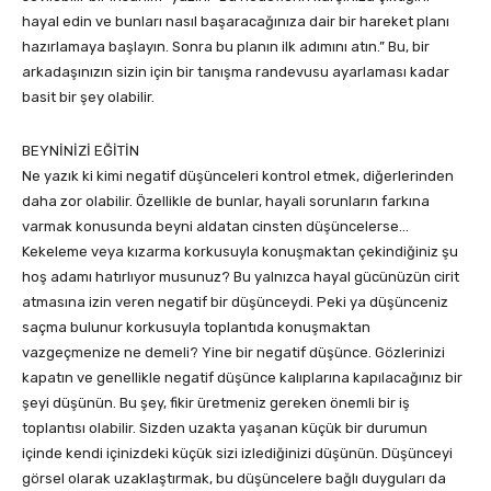
hayal edin ve bunları nasıl başaracağınıza dair bir hareket planı
hazırlamaya başlayın. Sonra bu planın ilk adımını atın.” Bu, bir
arkadaşınızın sizin için bir tanışma randevusu ayarlaması kadar
basit bir şey olabilir.
BEYNİNİZİ EĞİTİN
Ne yazık ki kimi negatif düşünceleri kontrol etmek, diğerlerinden
daha zor olabilir. Özellikle de bunlar, hayali sorunların farkına
varmak konusunda beyni aldatan cinsten düşüncelerse…
Kekeleme veya kızarma korkusuyla konuşmaktan çekindiğiniz şu
hoş adamı hatırlıyor musunuz? Bu yalnızca hayal gücünüzün cirit
atmasına izin veren negatif bir düşünceydi. Peki ya düşünceniz
saçma bulunur korkusuyla toplantıda konuşmaktan
vazgeçmenize ne demeli? Yine bir negatif düşünce. Gözlerinizi
kapatın ve genellikle negatif düşünce kalıplarına kapılacağınız bir
şeyi düşünün. Bu şey, fikir üretmeniz gereken önemli bir iş
toplantısı olabilir. Sizden uzakta yaşanan küçük bir durumun
içinde kendi içinizdeki küçük sizi izlediğinizi düşünün. Düşünceyi
görsel olarak uzaklaştırmak, bu düşüncelere bağlı duyguları da