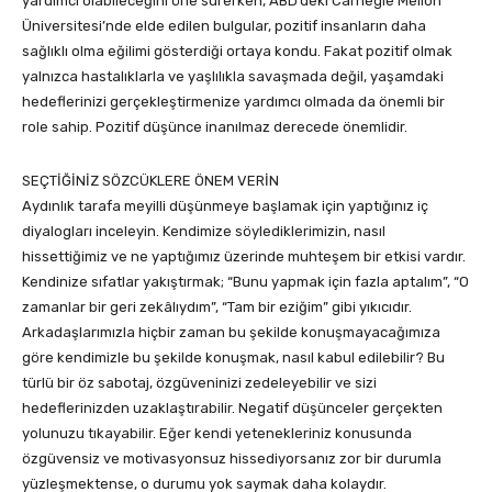
yardımcı olabileceğini öne sürerken, ABD’deki Carnegie Mellon
Üniversitesi’nde elde edilen bulgular, pozitif insanların daha
sağlıklı olma eğilimi gösterdiği ortaya kondu. Fakat pozitif olmak
yalnızca hastalıklarla ve yaşlılıkla savaşmada değil, yaşamdaki
hedeflerinizi gerçekleştirmenize yardımcı olmada da önemli bir
role sahip. Pozitif düşünce inanılmaz derecede önemlidir.
SEÇTİĞİNİZ SÖZCÜKLERE ÖNEM VERİN
Aydınlık tarafa meyilli düşünmeye başlamak için yaptığınız iç
diyalogları inceleyin. Kendimize söylediklerimizin, nasıl
hissettiğimiz ve ne yaptığımız üzerinde muhteşem bir etkisi vardır.
Kendinize sıfatlar yakıştırmak; “Bunu yapmak için fazla aptalım”, “O
zamanlar bir geri zekâlıydım”, “Tam bir eziğim” gibi yıkıcıdır.
Arkadaşlarımızla hiçbir zaman bu şekilde konuşmayacağımıza
göre kendimizle bu şekilde konuşmak, nasıl kabul edilebilir? Bu
türlü bir öz sabotaj, özgüveninizi zedeleyebilir ve sizi
hedeflerinizden uzaklaştırabilir. Negatif düşünceler gerçekten
yolunuzu tıkayabilir. Eğer kendi yetenekleriniz konusunda
özgüvensiz ve motivasyonsuz hissediyorsanız zor bir durumla
yüzleşmektense, o durumu yok saymak daha kolaydır.