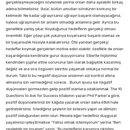
gerçekleşmeyeceğini söylemek yerine onları daha aşılabilir birkaç
adıma bölmelisiniz. ‘Asla’, bütün umutları söndüren korkunç bir
kelimedir. Ne kadar uğraşırsanız uğraşın başarılı olamayacağınız,
öylece uğraşmanın bir anlamı olmadığı anlamına gelir. Ayrıca bu
genellikle yanlış çıkar. Koyduğunuz hedeflerin gerçekçi olması
önemlidir. Eğer çıtayı çok yukarıya koyarsanız başarılı olamaz ve
bir başarısızlık hissiyle kalakalırsınız. Öte yandan gerçekçi
hedefler koymak gerçekten motive edici olabilir; özellikle de onları
başardığında kendinizle gurur duyuyorsanız. Elbette hiçbirimiz
kendinden şüphe etme sorununa tam olarak bağışıklık kazanmış
değiliz ve ara sıra özgüven sıkıntısı yaşamak oldukça normal bir
durum. Tabii ki bu negatif düşünce anlarının sizi kontrol altına
almasına izin vermediğiniz sürece… Bunun ipucu ise negatif
düşünceleri görmezden gelip pozitif olanlara odaklanmak. The 10
Questions to Ask for Success kitabının yazarı Phil Parker’a göre,
pozitif düşüncelerinizi bir kâğıda yazarak onları daha etkili hale
getirebilirsiniz. İstediğiniz şeylerin bir listesini yapın ve dilinizin
pozitif olduğundan emin olun. Mesela eğer hedefiniz duygusal
yaşamınızı iyileştirmekse “Yalnız olmak istemiyorum” yerine “Ben
sevilebilir bir insanım” yazın. “Bu hedeflerin karşınıza çıktığını