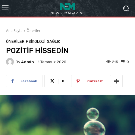
Ana Sayfa
Öneriler
ÖNERILER
PSIKOLOJI
SAĞLIK
POZİTİF HİSSEDİN
By
Admin
215
0
1 Temmuz 2020
Facebook
X
Pinterest