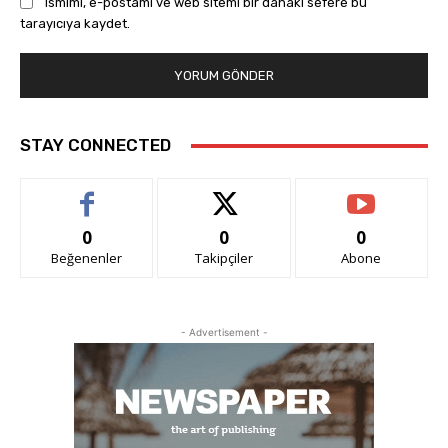
Ismimi, e-postamı ve web sitemi bir dahaki sefere bu
tarayıcıya kaydet.
STAY CONNECTED
0
0
0
Beğenenler
Takipçiler
Abone
- Advertisement -