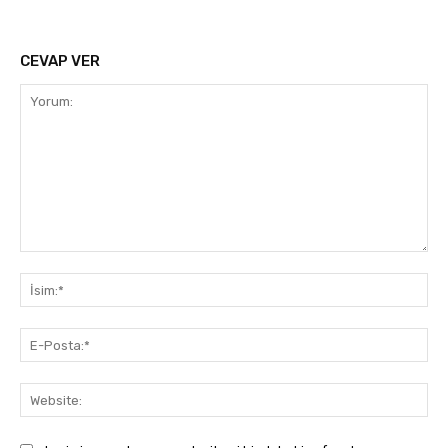
CEVAP VER
Yorum:
İsi
E-
Pos
Web