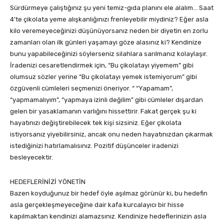
Sürdürmeye çalıştığınız şu yeni temiz-gıda planını ele alalım… Saat
4’te çikolata yeme alışkanlığınızı frenleyebilir miydiniz? Eğer asla
kilo veremeyeceğinizi düşünüyorsanız neden bir diyetin en zorlu
zamanları olan ilk günleri yaşamayı göze alasınız ki? Kendinize
bunu yapabileceğinizi söylerseniz silahlara sarılmanız kolaylaşır.
İradenizi cesaretlendirmek için, “Bu çikolatayı yiyemem” gibi
olumsuz sözler yerine “Bu çikolatayı yemek istemiyorum” gibi
özgüvenli cümleleri seçmenizi öneriyor. “ “Yapamam”,
“yapmamalıyım”, “yapmaya izinli değilim” gibi cümleler dışardan
gelen bir yasaklamanın varlığını hissettirir. Fakat gerçek şu ki
hayatınızı değiştirebilecek tek kişi sizsiniz. Eğer çikolata
istiyorsanız yiyebilirsiniz, ancak onu neden hayatınızdan çıkarmak
istediğinizi hatırlamalısınız. Pozitif düşünceler iradenizi
besleyecektir.
HEDEFLERİNİZİ YÖNETİN
Bazen koyduğunuz bir hedef öyle aşılmaz görünür ki, bu hedefin
asla gerçekleşmeyeceğine dair kafa kurcalayıcı bir hisse
kapılmaktan kendinizi alamazsınız. Kendinize hedeflerinizin asla