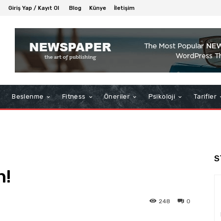
Giriş Yap / Kayıt Ol
Blog
Künye
İletişim
Beslenme
Fitness
Öneriler
Psikoloji
Tarifler
S
n!
248
0