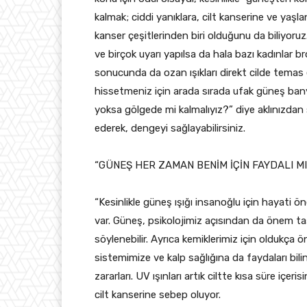
kalmak; ciddi yanıklara, cilt kanserine ve yaş
kanser çeşitlerinden biri olduğunu da biliyoru
ve birçok uyarı yapılsa da hala bazı kadınlar
sonucunda da ozan ışıkları direkt cilde temas ed
hissetmeniz için arada sırada ufak güneş banyo
yoksa gölgede mi kalmalıyız?” diye aklınızdan s
ederek, dengeyi sağlayabilirsiniz.
“GÜNEŞ HER ZAMAN BENİM İÇİN FAYDALI MI
“Kesinlikle güneş ışığı insanoğlu için hayati 
var. Güneş, psikolojimiz açısından da önem ta
söylenebilir. Ayrıca kemiklerimiz için oldukça
sistemimize ve kalp sağlığına da faydaları bili
zararları. UV ışınları artık ciltte kısa süre i
cilt kanserine sebep oluyor.