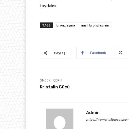
faydalısı.
TAGS
bronzlaşma
nasıl bronzlaşırım
Facebook
Paylaş
ÖNCEKI İÇERIK
Kristalin Gücü
Admin
https://womensfitnesstr.co