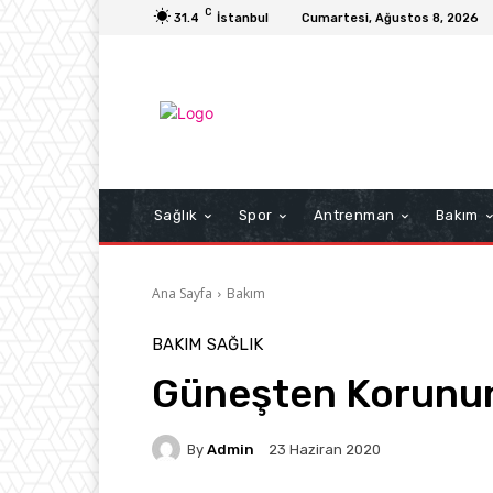
C
31.4
İstanbul
Cumartesi, Ağustos 8, 2026
Sağlık
Spor
Antrenman
Bakım
Ana Sayfa
Bakım
BAKIM
SAĞLIK
Güneşten Korunu
By
Admin
23 Haziran 2020