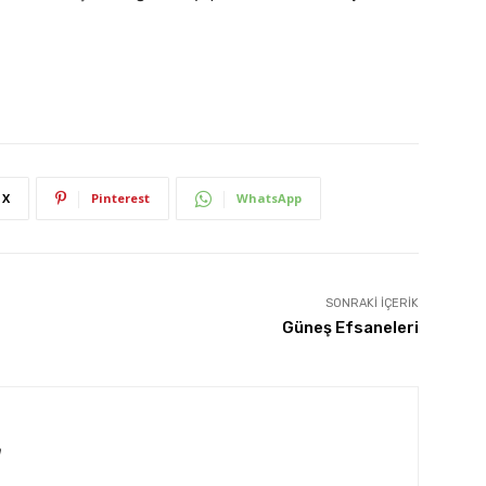
X
Pinterest
WhatsApp
SONRAKI İÇERIK
Güneş Efsaneleri
m