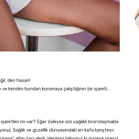
l, deri hasarı!
ve kendini bundan korumaya çalıştığının bir işareti…
şaretleri mi var? Eğer öyleyse sizi sağlıklı bronzlaşmakla
yoruz. Sağlık ve güzellik dünyasındaki en kafa karıştırıcı
runma” altın tacı alırdı. Hepimiz biliyoruz ki güneşe maruz