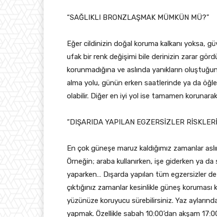
“SAĞLIKLI BRONZLAŞMAK MÜMKÜN MÜ?”
Eğer cildinizin doğal koruma kalkanı yoksa, g
ufak bir renk değişimi bile derinizin zarar gördüğ
korunmadığına ve aslında yanıkların oluştuğun
alma yolu, günün erken saatlerinde ya da öğl
olabilir. Diğer en iyi yol ise tamamen korunarak
“DIŞARIDA YAPILAN EGZERSİZLER RİSKLERİ
En çok güneşe maruz kaldığımız zamanlar aslın
Örneğin; araba kullanırken, işe giderken ya da
yaparken… Dışarda yapılan tüm egzersizler de kes
çıktığınız zamanlar kesinlikle güneş koruması 
yüzünüze koruyucu sürebilirsiniz. Yaz aylarınd
yapmak. Özellikle sabah 10:00’dan akşam 17:00