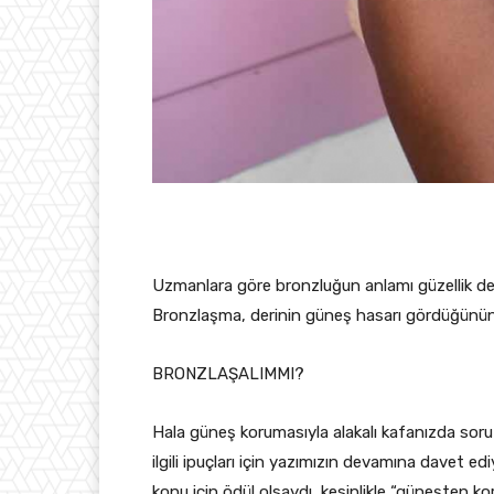
Uzmanlara göre bronzluğun anlamı güzellik deği
Bronzlaşma, derinin güneş hasarı gördüğünün 
BRONZLAŞALIMMI?
Hala güneş korumasıyla alakalı kafanızda soru i
ilgili ipuçları için yazımızın devamına davet edi
konu için ödül olsaydı, kesinlikle “güneşten ko