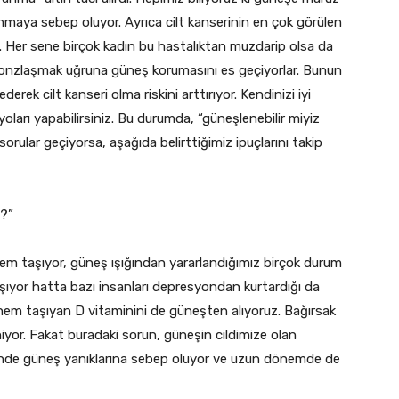
lanmaya sebep oluyor. Ayrıca cilt kanserinin en çok görülen
z. Her sene birçok kadın bu hastalıktan muzdarip olsa da
 bronzlaşmak uğruna güneş korumasını es geçiyorlar. Bunun
erek cilt kanseri olma riskini arttırıyor. Kendinizi iyi
ları yapabilirsiniz. Bu durumda, “güneşlenebilir miyiz
orular geçiyorsa, aşağıda belirttiğimiz ipuçlarını takip
?”
önem taşıyor, güneş ışığından yararlandığımız birçok durum
şıyor hatta bazı insanları depresyondan kurtardığı da
 önem taşıyan D vitaminini de güneşten alıyoruz. Bağırsak
niyor. Fakat buradaki sorun, güneşin cildimize olan
çerisinde güneş yanıklarına sebep oluyor ve uzun dönemde de