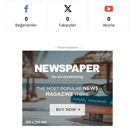
0
0
0
Beğenenler
Takipçiler
Abone
- Advertisement -