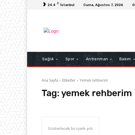
C
24.4
İstanbul
Cuma, Ağustos 7, 2026
G
Sağlık
Spor
Antrenman
Bakım
Ana Sayfa
Etiketler
Yemek rehberim
Tag:
yemek rehberim
Gösterilecek bir içerik yok