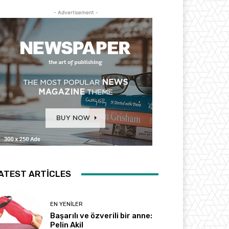
- Advertisement -
ATEST ARTICLES
EN YENILER
Başarılı ve özverili bir anne:
Pelin Akil