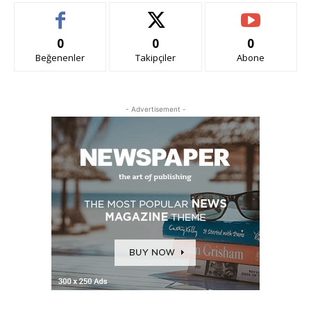
0
0
0
Beğenenler
Takipçiler
Abone
- Advertisement -