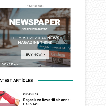
- Advertisement -
ATEST ARTICLES
EN YENILER
Başarılı ve özverili bir anne:
Pelin Akil