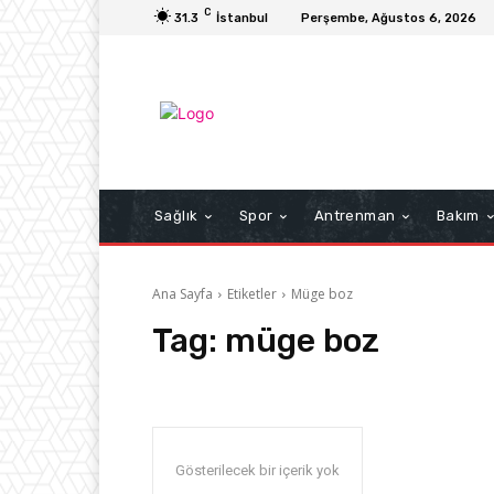
C
31.3
İstanbul
Perşembe, Ağustos 6, 2026
Sağlık
Spor
Antrenman
Bakım
Ana Sayfa
Etiketler
Müge boz
Tag:
müge boz
Gösterilecek bir içerik yok