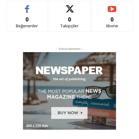
0
0
0
Beğenenler
Takipçiler
Abone
- Advertisement -