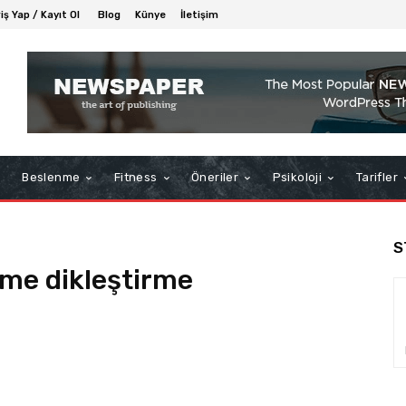
riş Yap / Kayıt Ol
Blog
Künye
İletişim
Beslenme
Fitness
Öneriler
Psikoloji
Tarifler
S
eme dikleştirme