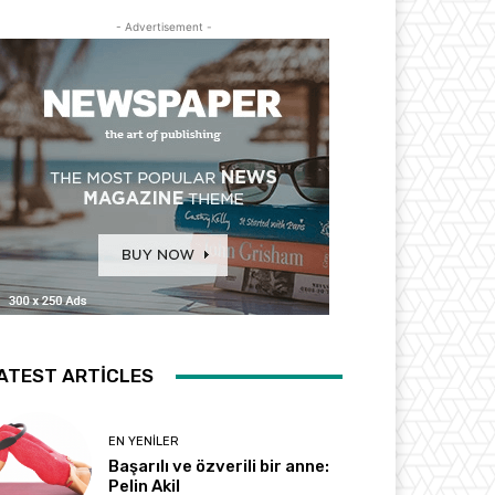
- Advertisement -
ATEST ARTICLES
EN YENILER
Başarılı ve özverili bir anne:
Pelin Akil