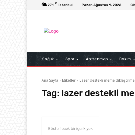
C
27.1
İstanbul
Pazar, Ağustos 9, 2026
Gi
Sağlık
Spor
Antrenman
Bakım
Ana Sayfa
Etiketler
Lazer destekli meme dikleştirme
Tag:
lazer destekli m
Gösterilecek bir içerik yok