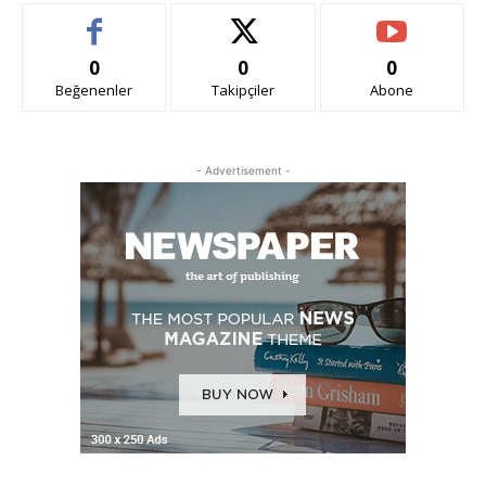
0
0
0
Beğenenler
Takipçiler
Abone
- Advertisement -