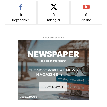
0
0
0
Beğenenler
Takipçiler
Abone
- Advertisement -