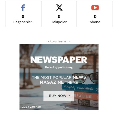
0
0
0
Beğenenler
Takipçiler
Abone
- Advertisement -