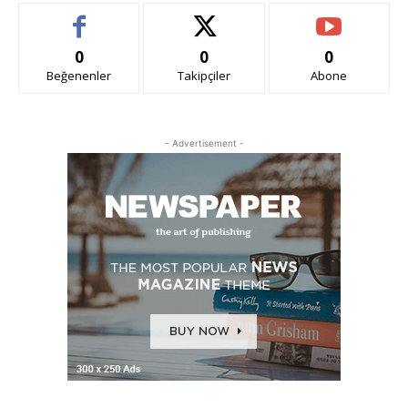
0
0
0
Beğenenler
Takipçiler
Abone
- Advertisement -