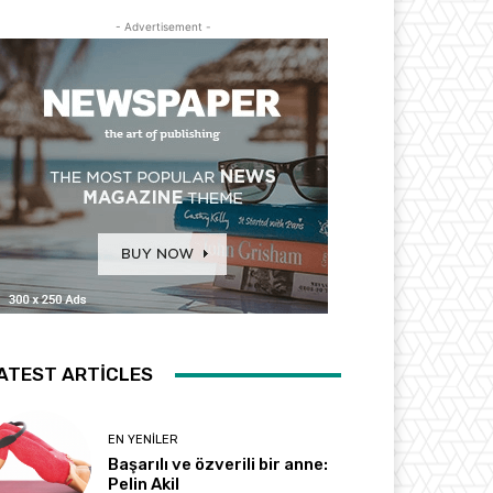
- Advertisement -
ATEST ARTICLES
EN YENILER
Başarılı ve özverili bir anne:
Pelin Akil