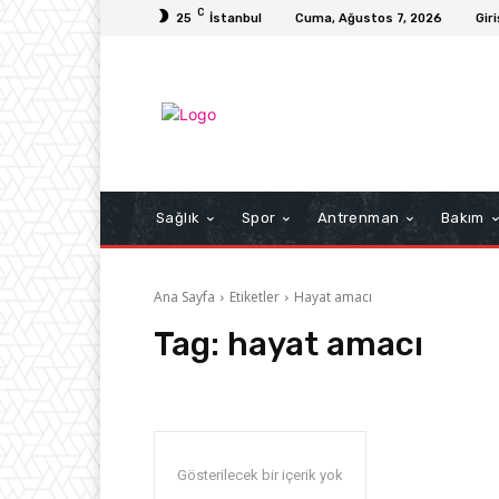
C
25
İstanbul
Cuma, Ağustos 7, 2026
Giri
Sağlık
Spor
Antrenman
Bakım
Ana Sayfa
Etiketler
Hayat amacı
Tag:
hayat amacı
Gösterilecek bir içerik yok