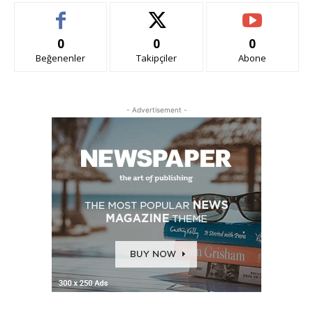
0
0
0
Beğenenler
Takipçiler
Abone
- Advertisement -