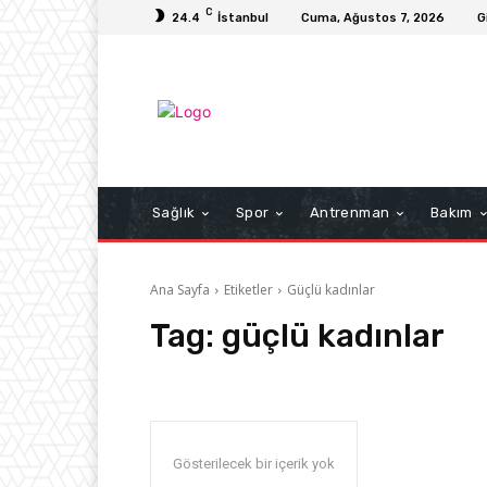
C
24.4
İstanbul
Cuma, Ağustos 7, 2026
G
Sağlık
Spor
Antrenman
Bakım
Ana Sayfa
Etiketler
Güçlü kadınlar
Tag:
güçlü kadınlar
Gösterilecek bir içerik yok