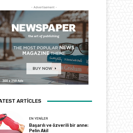
- Advertisement -
ATEST ARTICLES
EN YENILER
Başarılı ve özverili bir anne:
Pelin Akil