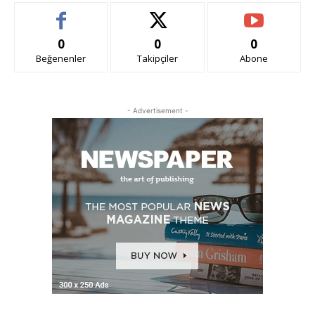
0
0
0
Beğenenler
Takipçiler
Abone
- Advertisement -