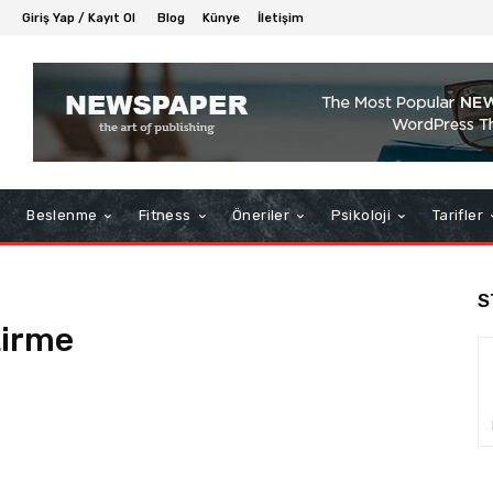
Giriş Yap / Kayıt Ol
Blog
Künye
İletişim
Beslenme
Fitness
Öneriler
Psikoloji
Tarifler
S
tirme