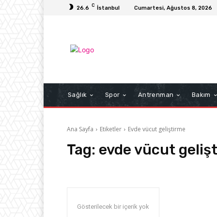
C
26.6
İstanbul
Cumartesi, Ağustos 8, 2026
Sağlık
Spor
Antrenman
Bakım
Ana Sayfa
Etiketler
Evde vücut geliştirme
Tag:
evde vücut geliş
Gösterilecek bir içerik yok