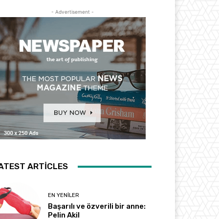
- Advertisement -
ATEST ARTICLES
EN YENILER
Başarılı ve özverili bir anne:
Pelin Akil