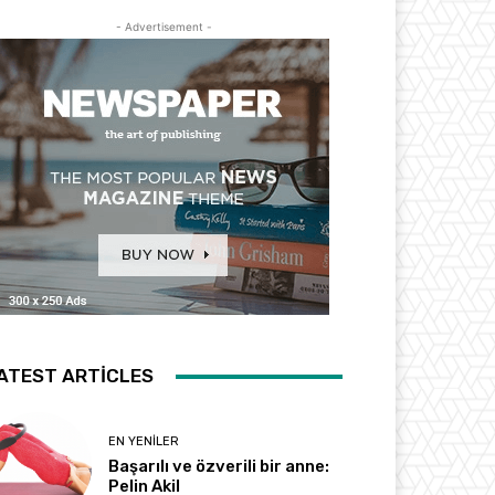
- Advertisement -
ATEST ARTICLES
EN YENILER
Başarılı ve özverili bir anne:
Pelin Akil