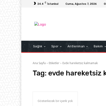
C
24.4
İstanbul
Cuma, Ağustos 7, 2026
G
Sağlık
Spor
Antrenman
Bakım
Ana Sayfa
Etiketler
Evde hareketsiz kalmamak
Tag:
evde hareketsiz
Gösterilecek bir içerik yok