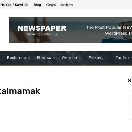
iriş Yap / Kayıt Ol
Blog
Künye
İletişim
Beslenme
Fitness
Öneriler
Psikoloji
Tarifler
S
 kalmamak