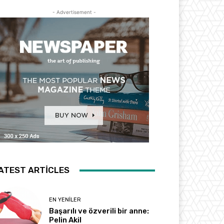
- Advertisement -
ATEST ARTICLES
EN YENILER
Başarılı ve özverili bir anne:
Pelin Akil