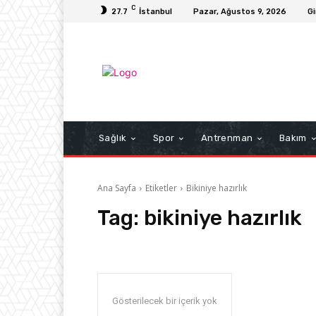
C
27.7
İstanbul
Pazar, Ağustos 9, 2026
Gi
Sağlık
Spor
Antrenman
Bakım
Ana Sayfa
Etiketler
Bikiniye hazırlık
Tag:
bikiniye hazırlık
Gösterilecek bir içerik yok