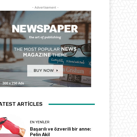
- Advertisement -
ATEST ARTICLES
EN YENILER
Başarılı ve özverili bir anne:
Pelin Akil