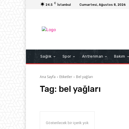
C
24.5
İstanbul
Cumartesi, Ağustos 8, 2026
Sağlık
Spor
Antrenman
Bakım
Ana Sayfa
Etiketler
Bel yağları
Tag:
bel yağları
Gösterilecek bir içerik yok