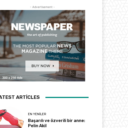
- Advertisement -
ATEST ARTICLES
EN YENILER
Başarılı ve özverili bir anne:
Pelin Akil