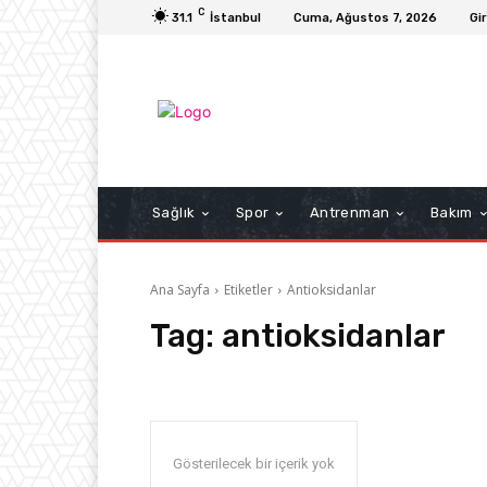
C
31.1
İstanbul
Cuma, Ağustos 7, 2026
Gir
Sağlık
Spor
Antrenman
Bakım
Ana Sayfa
Etiketler
Antioksidanlar
Tag:
antioksidanlar
Gösterilecek bir içerik yok