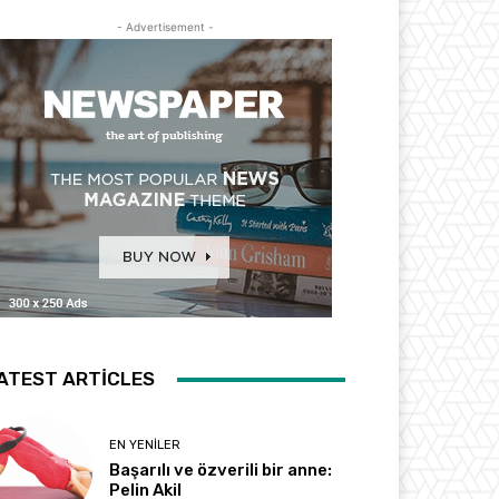
- Advertisement -
ATEST ARTICLES
EN YENILER
Başarılı ve özverili bir anne:
Pelin Akil