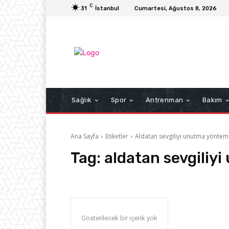
C
31
İstanbul
Cumartesi, Ağustos 8, 2026
Sağlık
Spor
Antrenman
Bakım
Ana Sayfa
Etiketler
Aldatan sevgiliyi unutma yöntem
Tag:
aldatan sevgiliy
Gösterilecek bir içerik yok