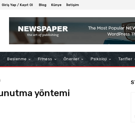
Giriş Yap / Kayıt Ol
Blog
Künye
İletişim
Beslenme
Fitness
Öneriler
Psikoloji
Tarifler
i
S
i unutma yöntemi